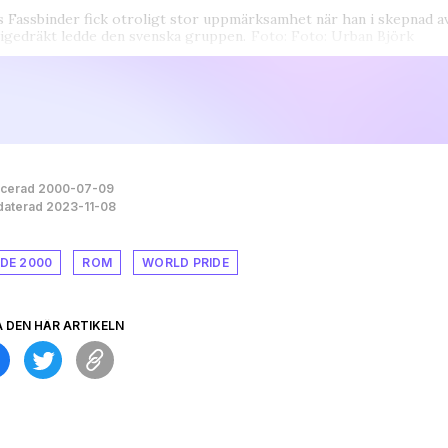
 Fassbinder fick otroligt stor uppmärksamhet när han i skepnad av 
igedräkt ledde den svenska gruppen.
Foto: Foto: Urban Björk
icerad 2000-07-09
aterad 2023-11-08
IDE 2000
ROM
WORLD PRIDE
A DEN HÄR ARTIKELN