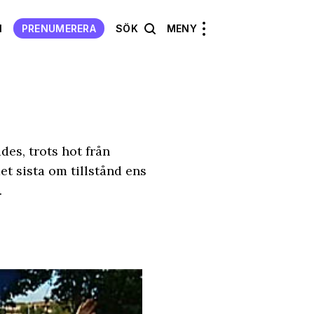
N
PRENUMERERA
SÖK
MENY
des, trots hot från
et sista om tillstånd ens
.