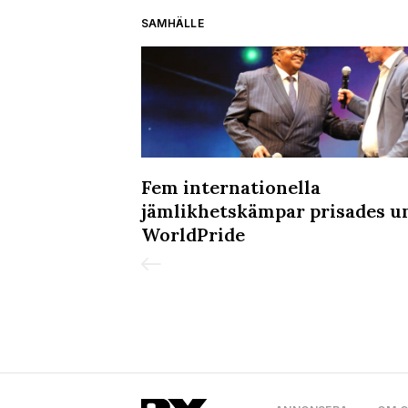
SAMHÄLLE
kholm Leather
Fem internationella
lir det ännu
jämlikhetskämpar prisades u
WorldPride