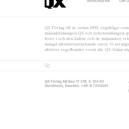
ANNONSERA
OM 
QX Förlag AB är, sedan 1995, regnbågs-co
månadstidningen QX och nyhetstidningen qx
lever i och den kultur och de människor vi 
mängd identitetsstärkande varor. Vi arrang
aktörer regelbundet event där QX-Galan ut
QX Förlag AB Box 17 218, S-104 62
Stockholm, Sweden. +46-8 7203001