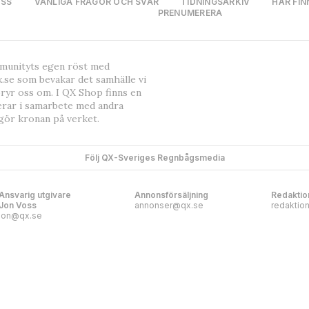
OSS
VANLIGA FRÅGOR OCH SVAR
TIDNINGSARKIV
HÄR FIN
PRENUMERERA
mmunityts egen röst med
.se som bevakar det samhälle vi
bryr oss om. I QX Shop finns en
erar i samarbete med andra
gör kronan på verket.
Följ QX-Sveriges Regnbågsmedia
Ansvarig utgivare
Annonsförsäljning
Redaktio
Jon Voss
annonser@qx.se
redaktio
jon@qx.se