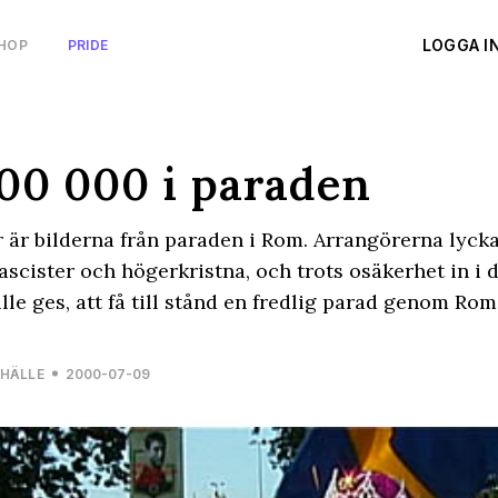
LOGGA I
HOP
PRIDE
00 000 i paraden
 är bilderna från paraden i Rom. Arrangörerna lycka
ascister och högerkristna, och trots osäkerhet in i d
lle ges, att få till stånd en fredlig parad genom Rom
HÄLLE
2000-07-09