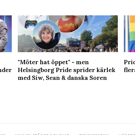
"Möter hat öppet" - men
Pri
nder
Helsingborg Pride sprider kärlek
fler
med Siw, Sean & danska Soren