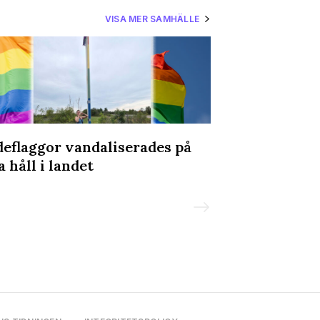
VISA MER SAMHÄLLE
deflaggor vandaliserades på
Jan Jönsson: 
a håll i landet
förtroendeval
ämbeten med