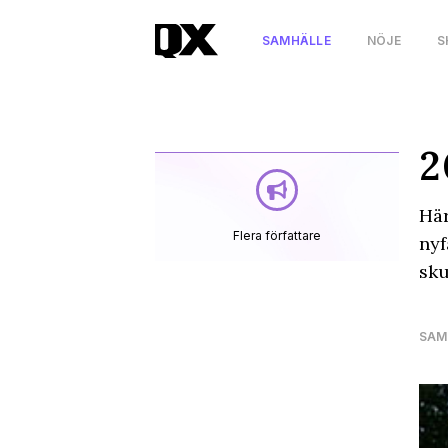
SAMHÄLLE
NÖJE
S
2
Här
Flera författare
nyf
sku
SAM