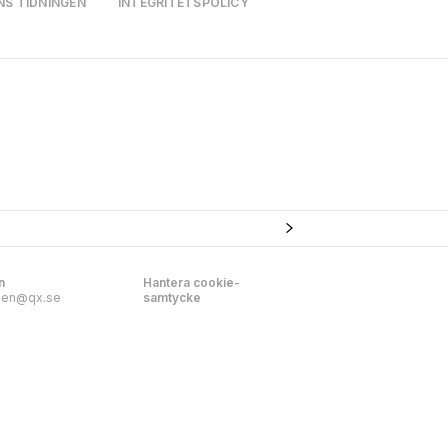
NS TIDNINGEN
INTEGRITETSPOLICY
n
Hantera cookie-
nen@qx.se
samtycke