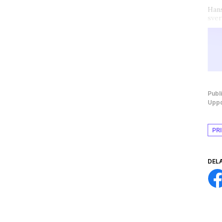
Hans
sver
Publ
Uppd
PR
DEL