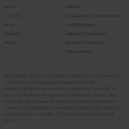
NÖJE
OM OSS
LIVSSTIL
VANLIGA FRÅGOR OCH SVAR
RESA
TIDNINGSARKIV
QRUISER
HÄR FINNS TIDNINGEN
SHOP
INTEGRITETSPOLICY
PRENUMERERA
QX Förlag AB är, sedan 1995, regnbågs-communityts
egen röst med månadstidningen QX och
nyhetstidningen qx.se som bevakar det samhälle vi
lever i och den kultur och de människor vi bryr oss
om. I QX Shop finns en mängd identitetsstärkande
varor. Vi arrangerar i samarbete med andra aktörer
regelbundet event där QX-Galan utgör kronan på
verket.