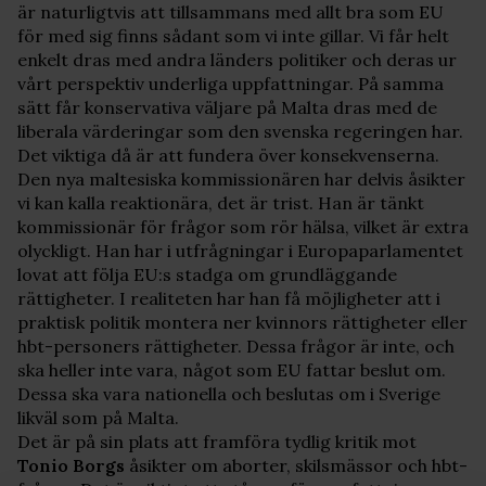
är naturligtvis att tillsammans med allt bra som EU
för med sig finns sådant som vi inte gillar. Vi får helt
enkelt dras med andra länders politiker och deras ur
vårt perspektiv underliga uppfattningar. På samma
sätt får konservativa väljare på Malta dras med de
liberala värderingar som den svenska regeringen har.
Det viktiga då är att fundera över konsekvenserna.
Den nya maltesiska kommissionären har delvis åsikter
vi kan kalla reaktionära, det är trist. Han är tänkt
kommissionär för frågor som rör hälsa, vilket är extra
olyckligt. Han har i utfrågningar i Europaparlamentet
lovat att följa EU:s stadga om grundläggande
rättigheter. I realiteten har han få möjligheter att i
praktisk politik montera ner kvinnors rättigheter eller
hbt-personers rättigheter. Dessa frågor är inte, och
ska heller inte vara, något som EU fattar beslut om.
Dessa ska vara nationella och beslutas om i Sverige
likväl som på Malta.
Det är på sin plats att framföra tydlig kritik mot
Tonio Borgs
åsikter om aborter, skilsmässor och hbt-