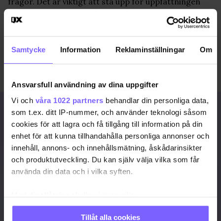
frågor. Det är viktigt att stå upp för uppfattningen
att EU inte ska peta i sådana frågor överhuvudtaget –
på så sätt kommer Borg inte att få inflytande. Vi litar
också på att EU-kommissionen som helhet
tillsammans med EU-ländernas regeringar och
Samtycke
Information
Reklaminställningar
Om
Europaparlamentet står upp för mänskliga
rättigheter, för kvinnors frihet och för hbt-personers
möjligheter.
Ansvarsfull användning av dina uppgifter
Vi och
våra 1022 partners
behandlar din personliga data,
Signa upp dig för att
som t.ex. ditt IP-nummer, och använder teknologi såsom
cookies för att lagra och få tillgång till information på din
fortsätta läsa
enhet för att kunna tillhandahålla personliga annonser och
För att fortsätta läsa hela artikeln, och
innehåll, annons- och innehållsmätning, åskådarinsikter
många andra artiklar på qx.se, behöver
och produktutveckling. Du kan själv välja vilka som får
du signa upp dig, det är helt gratis och
du får dessutom våra nyhetsbrev.
använda din data och i vilka syften.
Med din tillåtelse skulle vi även vilja:
JA, JAG VILL LÄSA HELA ARTIKELN
Samla in information om din geografiska plats
Tillåt alla cookies
som kan ha en noggrannhet på upp till flera meter