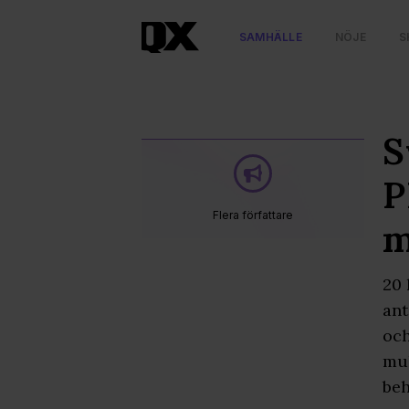
SAMHÄLLE
NÖJE
S
S
P
Flera författare
m
20 
ant
och
mul
beh