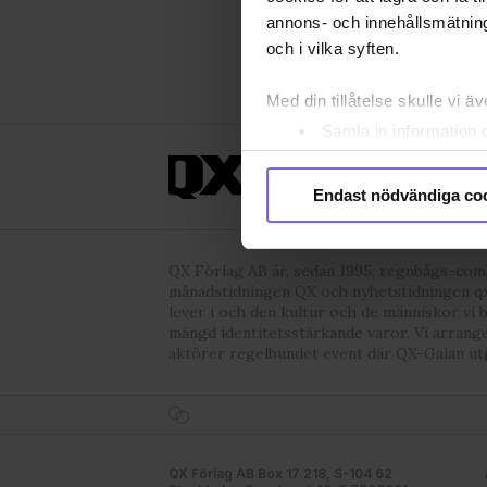
annons- och innehållsmätning
och i vilka syften.
Med din tillåtelse skulle vi äve
Samla in information 
Identifiera din enhet 
ANNONSERA
OM 
Ta reda på mer om hur dina pe
Endast nödvändiga co
eller dra tillbaka ditt samtyc
Vi använder enhetsidentifierar
QX Förlag AB är, sedan 1995, regnbågs-co
sociala medier och analysera 
månadstidningen QX och nyhetstidningen qx
lever i och den kultur och de människor vi 
till de sociala medier och a
mängd identitetsstärkande varor. Vi arrang
med annan information som du 
aktörer regelbundet event där QX-Galan ut
godkänner våra cookies vid f
QX Förlag AB Box 17 218, S-104 62