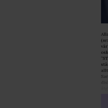
All
(
se
vär
osk
”ST
stå
all
San
dis
åtg