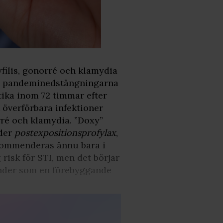
filis, gonorré och klamydia
ter pandeminedstängningarna
ika inom 72 timmar efter
 överförbara infektioner
orré och klamydia. ”Doxy”
yder
postexpositionsprofylax
,
ekommenderas ännu bara i
risk för STI, men det börjar
länder som en förebyggande