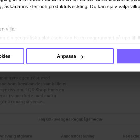
, åskådarinsikter och produktutveckling. Du kan själv välja vilk
n vilja:
om din geografiska plats som kan ha en noggrannhet på upp till f
genom att aktivt skanna den för specifika kännetecken (fingeravt
OSS
VANLIGA FRÅGOR OCH SVAR
TIDNINGSARKIV
HÄR FIN
rsonliga uppgifter behandlas och ställ in dina preferenser i
deta
PRENUMERERA
okies
Anpassa
ke när som helst från cookie-förklaringen.
e för att anpassa innehållet och annonserna till användarna, tillh
mmunityts egen röst med
vår trafik. Vi vidarebefordrar även sådana identifierare och anna
.se som bevakar det samhälle vi
bryr oss om. I QX Shop finns en
nnons- och analysföretag som vi samarbetar med. Dessa kan i sin
erar i samarbete med andra
har tillhandahållit eller som de har samlat in när du har använt
gör kronan på verket.
ortsatt användande av vår webbplats.
Följ QX-Sveriges Regnbågsmedia
Ansvarig utgivare
Annonsförsäljning
Redaktio