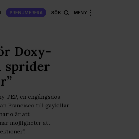
N
PRENUMERERA
SÖK
MENY
ör Doxy-
i sprider
r”
oxy-PEP, en engångsdos
n Francisco till gaykillar
ario är att
knar möjligheter att
ektioner”.