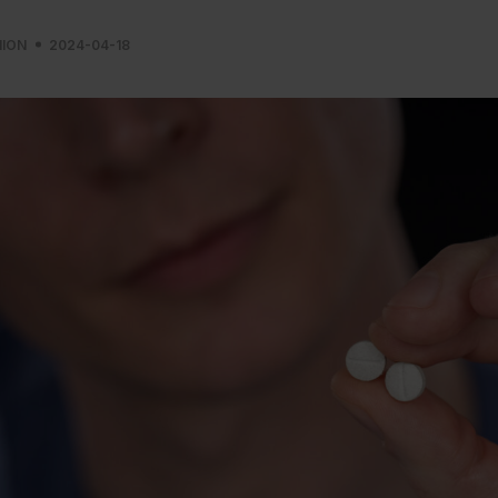
NION
2024-04-18