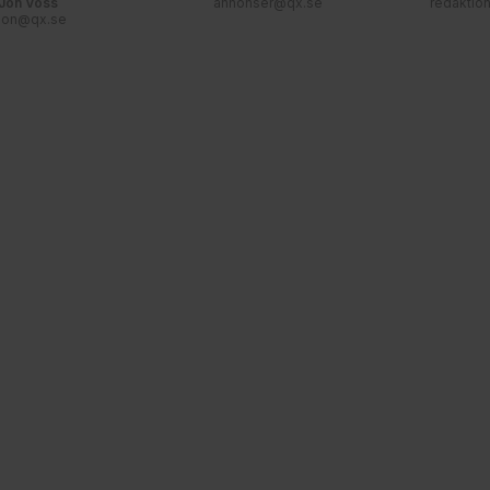
Jon Voss
annonser@qx.se
redaktio
jon@qx.se