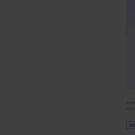
Publ
Uppd
AI