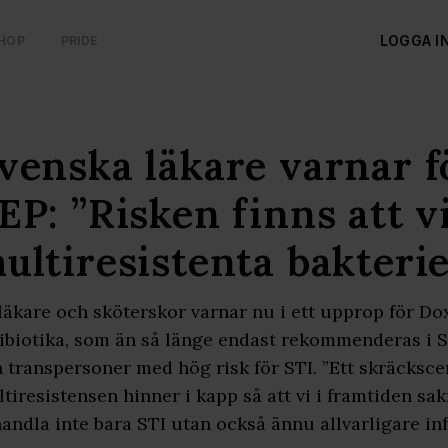
LOGGA I
HOP
PRIDE
venska läkare varnar f
EP: ”Risken finns att v
ultiresistenta bakterie
läkare och sköterskor varnar nu i ett upprop för D
ibiotika, som än så länge endast rekommenderas i Sa
 transpersoner med hög risk för STI. ”Ett skräckscen
tiresistensen hinner i kapp så att vi i framtiden sa
andla inte bara STI utan också ännu allvarligare inf