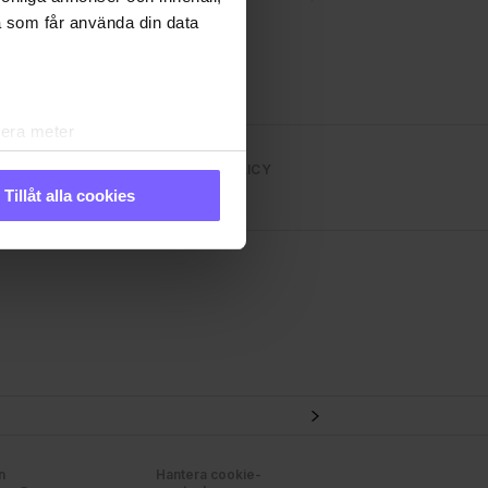
a som får använda din data
lera meter
ryck)
NS TIDNINGEN
INTEGRITETSPOLICY
ljsektionen
. Du kan ändra
Tillåt alla cookies
andahålla funktioner för
n information från din enhet
 tur kombinera informationen
 deras tjänster. Du
n
Hantera cookie-