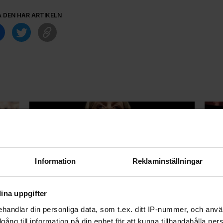
A DEN HÄR ARTIKELN
Information
Reklaminställningar
Magdalena Andersson på QX
”Hu
opinion: "Jag ger aldrig makten
Sto
ina uppgifter
till ett hbtqi-fientligt parti"
handlar din personliga data, som t.ex. ditt IP-nummer, och anv
illgång till information på din enhet för att kunna tillhandahålla pe