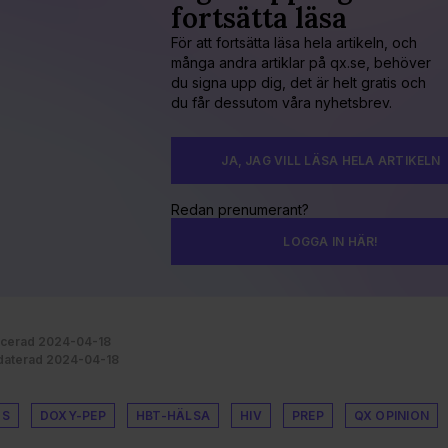
fortsätta läsa
För att fortsätta läsa hela artikeln, och
många andra artiklar på qx.se, behöver
du signa upp dig, det är helt gratis och
du får dessutom våra nyhetsbrev.
JA, JAG VILL LÄSA HELA ARTIKELN
Redan prenumerant?
LOGGA IN HÄR!
icerad 2024-04-18
aterad 2024-04-18
DS
DOXY-PEP
HBT-HÄLSA
HIV
PREP
QX OPINION