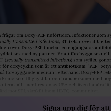
a frågar om Doxy-PEP nuförtiden. Infektioner som sy
xually transmitted infections,
STI) ökar överallt, ef
lden över. Doxy-PEP innebär en engångsdos antibiot
yddat sex med ny partner för att förebygga sexuellt
I” (
sexually transmitted infections
) som syfilis, gon
r för doxycyklin som är ett antibiotikum, ”PEP” bet
tså förebyggande medicin i efterhand. Doxy-PEP r
 Francisco till gaykillar och transpersoner med hög 
kuteras allt mer i resten av USA och även i andra 
ärd mot STI, särskilt inom HBTQ-communityt.
Signa upp dig för att