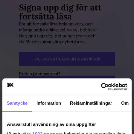
Signa upp dig för att
fortsätta läsa
För att fortsätta läsa hela artikeln, och
många andra artiklar på qx.se, behöver
du signa upp dig, det är helt gratis och
du får dessutom våra nyhetsbrev.
JA, JAG VILL LÄSA HELA ARTIKELN
Redan prenumerant?
LOGGA IN HÄR!
Samtycke
Information
Reklaminställningar
Om
Publicerad 2011-08-06
Uppdaterad 2016-11-15
Ansvarsfull användning av dina uppgifter
Vi och
våra 1022 partners
behandlar din personliga data,