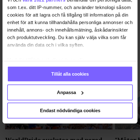
STOCKHOLM
som t.ex. ditt IP-nummer, och använder teknologi såsom
cookies för att lagra och få tillgång till information på din
DELA DEN HÄR ARTIKELN
enhet för att kunna tillhandahålla personliga annonser och
innehåll, annons- och innehållsmätning, åskådarinsikter
och produktutveckling. Du kan själv välja vilka som får
använda din data och i vilka syften.
Med din tillåtelse skulle vi även vilja:
Samla in information om din geografiska plats
Tillåt alla cookies
som kan ha en noggrannhet på upp till flera meter
PRIDE
VISA MER PRIDE
Identifiera din enhet genom att aktivt skanna den
för specifika kännetecken (fingeravtryck)
Anpassa
Ta reda på mer om hur dina personliga uppgifter
behandlas och ställ in dina preferenser i
detaljsektionen
.
Endast nödvändiga cookies
Du kan ändra eller dra tillbaka ditt samtycke när som
helst från cookie-förklaringen.
Vi använder enhetsidentifierare för att anpassa innehållet
WorldPride avslutas med parad,
"Möter 