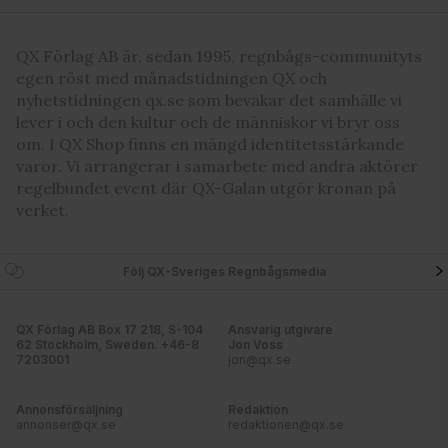
QX Förlag AB är, sedan 1995, regnbågs-communityts
egen röst med månadstidningen QX och
nyhetstidningen qx.se som bevakar det samhälle vi
lever i och den kultur och de människor vi bryr oss
om. I QX Shop finns en mängd identitetsstärkande
varor. Vi arrangerar i samarbete med andra aktörer
regelbundet event där QX-Galan utgör kronan på
verket.
Följ QX-Sveriges Regnbågsmedia
QX Förlag AB Box 17 218, S-104
Ansvarig utgivare
62 Stockholm, Sweden. +46-8
Jon Voss
7203001
jon@qx.se
Annonsförsäljning
Redaktion
annonser@qx.se
redaktionen@qx.se