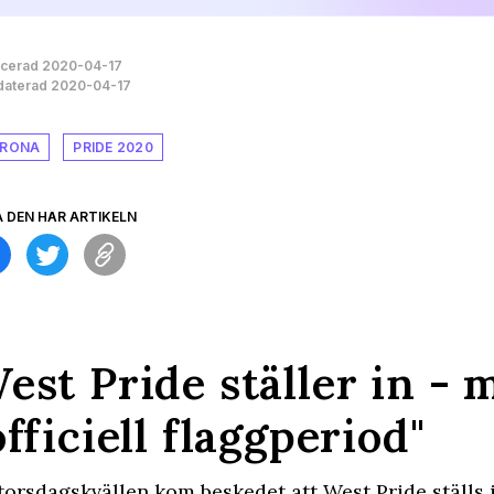
icerad 2020-04-17
aterad 2020-04-17
RONA
PRIDE 2020
A DEN HÄR ARTIKELN
est Pride ställer in - 
officiell flaggperiod"
torsdagskvällen kom beskedet att West Pride ställs in 