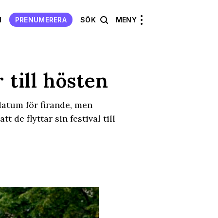
N
PRENUMERERA
SÖK
MENY
 till hösten
datum för firande, men
 de flyttar sin festival till