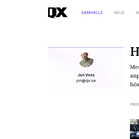
SAMHÄLLE
NÖJE
S
H
Med
anp
Jon Voss
jon@qx.se
hös
PRID