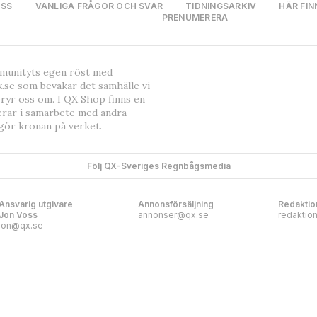
OSS
VANLIGA FRÅGOR OCH SVAR
TIDNINGSARKIV
HÄR FIN
PRENUMERERA
mmunityts egen röst med
.se som bevakar det samhälle vi
bryr oss om. I QX Shop finns en
erar i samarbete med andra
gör kronan på verket.
Följ QX-Sveriges Regnbågsmedia
Ansvarig utgivare
Annonsförsäljning
Redaktio
Jon Voss
annonser@qx.se
redaktio
jon@qx.se