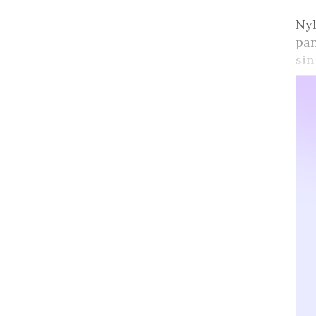
Nyl
pan
sin