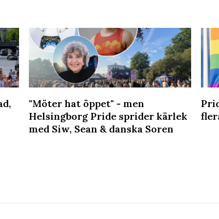
ad,
"Möter hat öppet" - men
Pri
Helsingborg Pride sprider kärlek
fler
med Siw, Sean & danska Soren