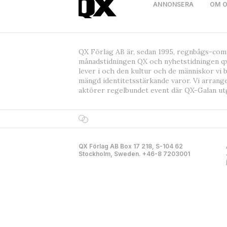
ANNONSERA
OM 
QX Förlag AB är, sedan 1995, regnbågs-co
månadstidningen QX och nyhetstidningen qx
lever i och den kultur och de människor vi 
mängd identitetsstärkande varor. Vi arrang
aktörer regelbundet event där QX-Galan ut
QX Förlag AB Box 17 218, S-104 62
Stockholm, Sweden. +46-8 7203001