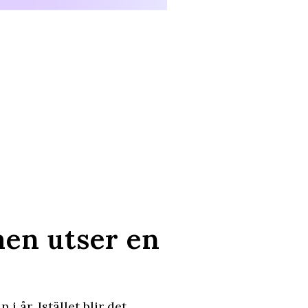
men utser en
i år. Istället blir det