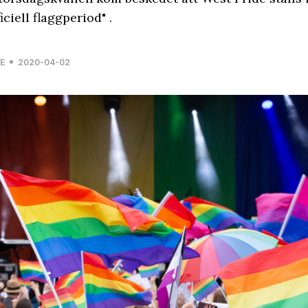
ficiell flaggperiod" .
E
2020-04-02