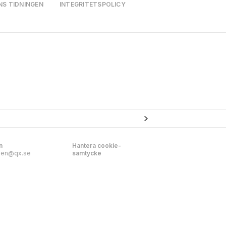
NS TIDNINGEN
INTEGRITETSPOLICY
n
Hantera cookie-
nen@qx.se
samtycke