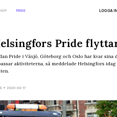
LOGGA I
HOP
PRIDE
elsingfors Pride flyttar
an Pride i Växjö, Göteborg och Oslo har kvar sina 
assar aktiviteterna, så meddelade Helsingfors idag att
ten.
E
2020-04-17