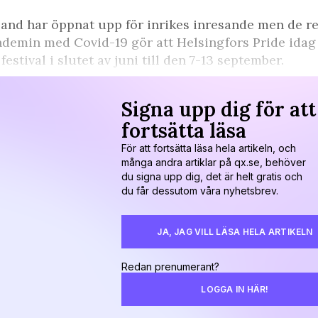
and har öppnat upp för inrikes inresande men de rest
demin med Covid-19 gör att Helsingfors Pride idag 
 festival i slutet av juni till den 7-13 september.
Signa upp dig för att
fortsätta läsa
För att fortsätta läsa hela artikeln, och
många andra artiklar på qx.se, behöver
du signa upp dig, det är helt gratis och
du får dessutom våra nyhetsbrev.
JA, JAG VILL LÄSA HELA ARTIKELN
Redan prenumerant?
LOGGA IN HÄR!