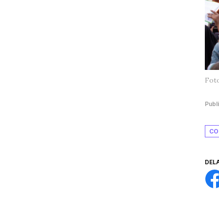
Foto
Publ
CO
DEL