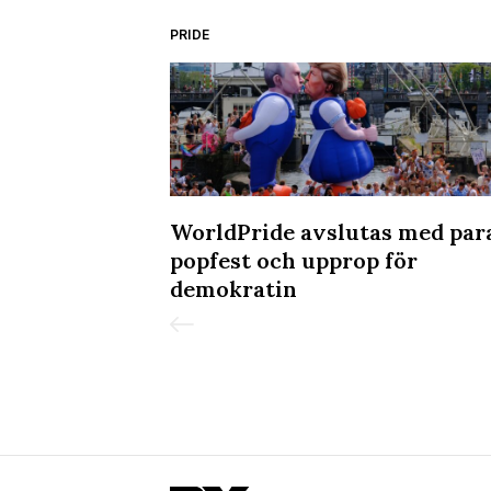
PRIDE
kvällen på
WorldPride avslutas med par
popfest och upprop för
demokratin