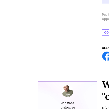
Publ
Uppd
CO
DEL
W
"
Jon Voss
jon@qx.se
På 