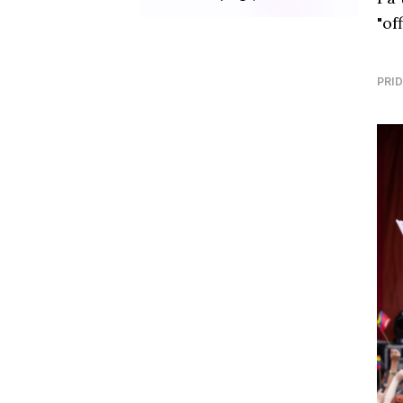
"of
PRID