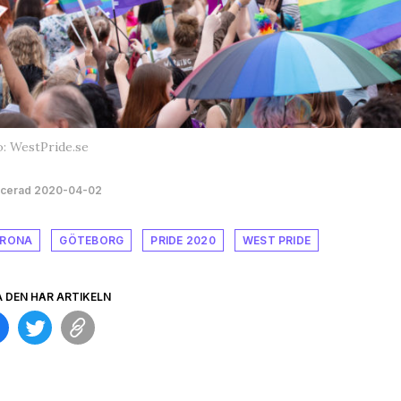
: WestPride.se
icerad 2020-04-02
RONA
GÖTEBORG
PRIDE 2020
WEST PRIDE
A DEN HÄR ARTIKELN