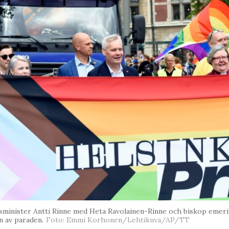
sminister Antti Rinne med Heta Ravolainen-Rinne och biskop emeritu
n av paraden.
Foto: Emmi Korhonen/Lehtikuva/AP/TT