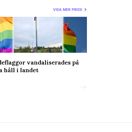
VISA MER PRIDE
deflaggor vandaliserades på
Olav Holtens 
a håll i landet
Prideparaden