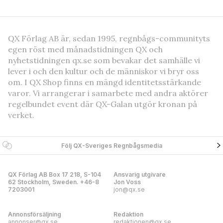
QX Förlag AB är, sedan 1995, regnbågs-communityts
egen röst med månadstidningen QX och
nyhetstidningen qx.se som bevakar det samhälle vi
lever i och den kultur och de människor vi bryr oss
om. I QX Shop finns en mängd identitetsstärkande
varor. Vi arrangerar i samarbete med andra aktörer
regelbundet event där QX-Galan utgör kronan på
verket.
Följ QX-Sveriges Regnbågsmedia
QX Förlag AB Box 17 218, S-104
Ansvarig utgivare
62 Stockholm, Sweden. +46-8
Jon Voss
7203001
jon@qx.se
Annonsförsäljning
Redaktion
annonser@qx.se
redaktionen@qx.se