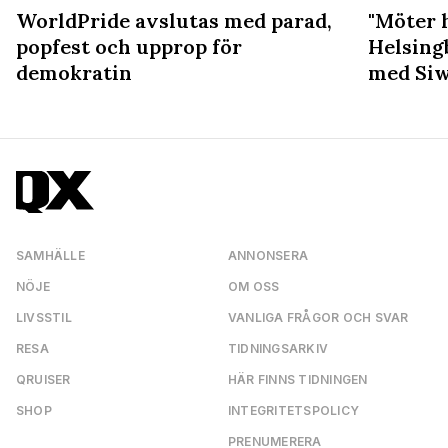
WorldPride avslutas med parad,
"Möter 
popfest och upprop för
Helsing
demokratin
med Siw
SAMHÄLLE
ANNONSERA
NÖJE
OM OSS
LIVSSTIL
VANLIGA FRÅGOR OCH SVAR
RESA
TIDNINGSARKIV
QRUISER
HÄR FINNS TIDNINGEN
SHOP
INTEGRITETSPOLICY
PRENUMERERA