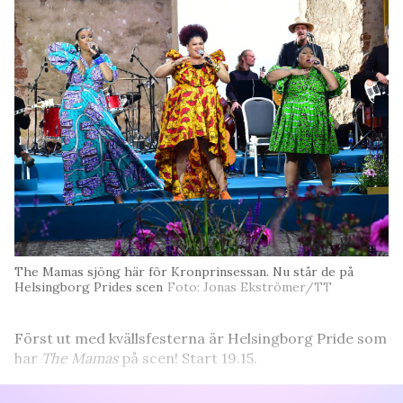
The Mamas sjöng här för Kronprinsessan. Nu står de på
Helsingborg Prides scen
Foto: Jonas Ekströmer/TT
Först ut med kvällsfesterna är Helsingborg Pride som
har
The Mamas
på scen! Start 19.15.