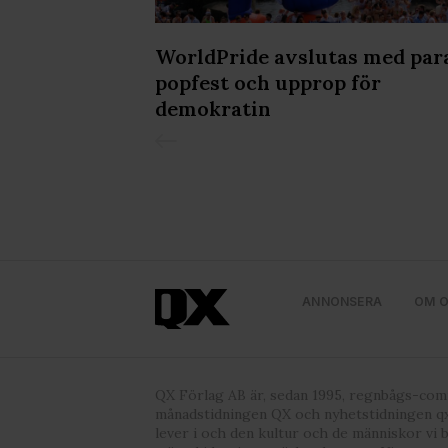
kvällen på
WorldPride avslutas med par
popfest och upprop för
demokratin
ANNONSERA
OM 
QX Förlag AB är, sedan 1995, regnbågs-co
månadstidningen QX och nyhetstidningen qx
lever i och den kultur och de människor vi 