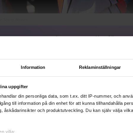
o: Jonas Norén
Signa upp dig för att
fortsätta läsa
För att fortsätta läsa hela artikeln, och
många andra artiklar på qx.se, behöver
Information
Reklaminställningar
du signa upp dig, det är helt gratis och
du får dessutom våra nyhetsbrev.
ina uppgifter
JA, JAG VILL LÄSA HELA ARTIKELN
handlar din personliga data, som t.ex. ditt IP-nummer, och anv
illgång till information på din enhet för att kunna tillhandahålla pe
Redan prenumerant?
, åskådarinsikter och produktutveckling. Du kan själv välja vilk
LOGGA IN HÄR!
n vilja: