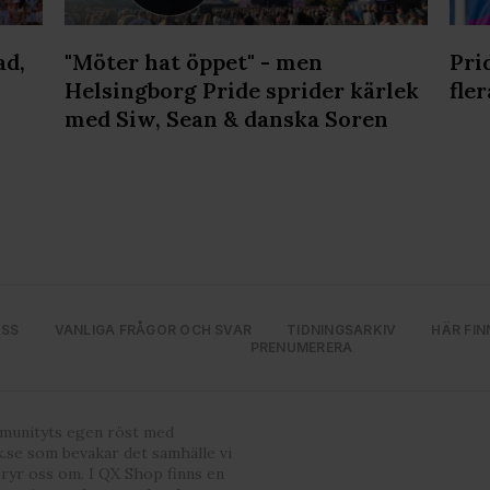
ad,
"Möter hat öppet" - men
Pri
Helsingborg Pride sprider kärlek
fler
med Siw, Sean & danska Soren
OSS
VANLIGA FRÅGOR OCH SVAR
TIDNINGSARKIV
HÄR FIN
PRENUMERERA
mmunityts egen röst med
.se som bevakar det samhälle vi
bryr oss om. I QX Shop finns en