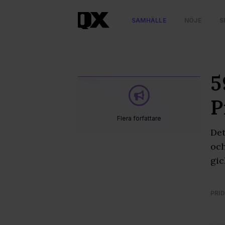
SAMHÄLLE
NÖJE
S
5
P
Flera författare
Det
och
gic
PRID