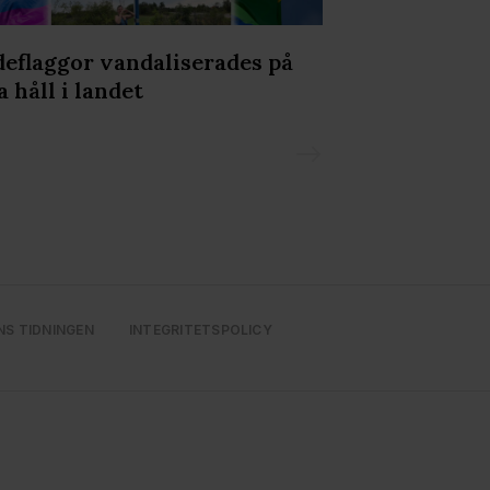
deflaggor vandaliserades på
Olav Holtens 
a håll i landet
Prideparaden
NS TIDNINGEN
INTEGRITETSPOLICY