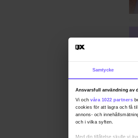
Fot
Samtycke
Ansvarsfull användning av d
Vi och
våra 1022 partners
be
cookies för att lagra och få t
annons- och innehållsmätning
och i vilka syften.
Med din tillåtelse skulle vi äve