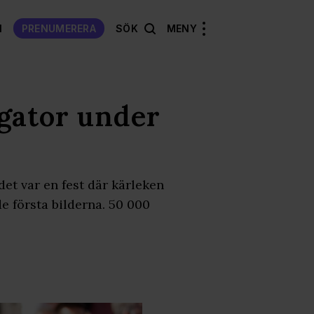
N
PRENUMERERA
SÖK
MENY
gator under
det var en fest där kärleken
 första bilderna. 50 000