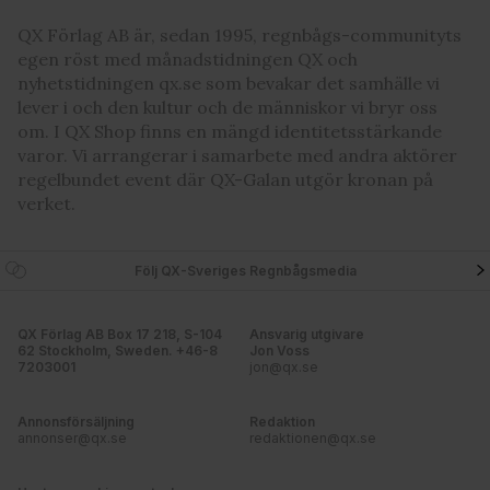
QX Förlag AB är, sedan 1995, regnbågs-communityts
egen röst med månadstidningen QX och
nyhetstidningen qx.se som bevakar det samhälle vi
lever i och den kultur och de människor vi bryr oss
om. I QX Shop finns en mängd identitetsstärkande
varor. Vi arrangerar i samarbete med andra aktörer
regelbundet event där QX-Galan utgör kronan på
verket.
Följ QX-Sveriges Regnbågsmedia
QX Förlag AB Box 17 218, S-104
Ansvarig utgivare
62 Stockholm, Sweden. +46-8
Jon Voss
7203001
jon@qx.se
Annonsförsäljning
Redaktion
annonser@qx.se
redaktionen@qx.se