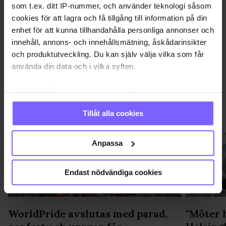
som t.ex. ditt IP-nummer, och använder teknologi såsom
cookies för att lagra och få tillgång till information på din
DELA DEN HÄR ARTIKELN
enhet för att kunna tillhandahålla personliga annonser och
innehåll, annons- och innehållsmätning, åskådarinsikter
och produktutveckling. Du kan själv välja vilka som får
använda din data och i vilka syften.
Med din tillåtelse skulle vi även vilja:
Samla in information om din geografiska plats
Tillåt alla cookies
PRIDE
VISA MER PRIDE
som kan ha en noggrannhet på upp till flera meter
Identifiera din enhet genom att aktivt skanna den
för specifika kännetecken (fingeravtryck)
Anpassa
Ta reda på mer om hur dina personliga uppgifter
behandlas och ställ in dina preferenser i
detaljsektionen
.
Endast nödvändiga cookies
Du kan ändra eller dra tillbaka ditt samtycke när som
helst från cookie-förklaringen.
WorldPride avslutas med parad,
"Möter 
Vi använder enhetsidentifierare för att anpassa innehållet