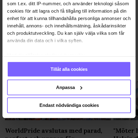
som t.ex. ditt IP-nummer, och använder teknologi såsom
cookies för att lagra och få tillgång till information på din
DELA DEN HÄR ARTIKELN
enhet för att kunna tillhandahålla personliga annonser och
innehåll, annons- och innehållsmätning, åskådarinsikter
och produktutveckling. Du kan själv välja vilka som får
använda din data och i vilka syften.
Med din tillåtelse skulle vi även vilja:
Samla in information om din geografiska plats
Tillåt alla cookies
PRIDE
VISA MER PRIDE
som kan ha en noggrannhet på upp till flera meter
Identifiera din enhet genom att aktivt skanna den
för specifika kännetecken (fingeravtryck)
Anpassa
Ta reda på mer om hur dina personliga uppgifter
behandlas och ställ in dina preferenser i
detaljsektionen
.
Endast nödvändiga cookies
Du kan ändra eller dra tillbaka ditt samtycke när som
helst från cookie-förklaringen.
WorldPride avslutas med parad,
"Möter 
Vi använder enhetsidentifierare för att anpassa innehållet