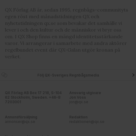
QX Förlag AB är, sedan 1995, regnbågs-communityts
egen röst med månadstidningen QX och
nyhetstidningen qx.se som bevakar det samhälle vi
lever i och den kultur och de människor vi bryr oss
om. I QX Shop finns en mängd identitetsstärkande
varor. Vi arrangerar i samarbete med andra aktörer
regelbundet event där QX-Galan utgör kronan på
verket.
Följ QX-Sveriges Regnbågsmedia
QX Förlag AB Box 17 218, S-104
Ansvarig utgivare
62 Stockholm, Sweden. +46-8
Jon Voss
7203001
jon@qx.se
Annonsförsäljning
Redaktion
annonser@qx.se
redaktionen@qx.se