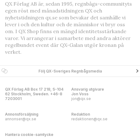
QX Förlag AB är, sedan 1995, regnbågs-communityts
egen röst med månadstidningen QX och
nyhetstidningen qx.se som bevakar det samhälle vi
lever i och den kultur och de människor vi bryr oss
om. I QX Shop finns en mängd identitetsstärkande
varor. Vi arrangerar i samarbete med andra aktörer
regelbundet event där QX-Galan utgör kronan på
verket.
Följ QX-Sveriges Regnbågsmedia
QX Förlag AB Box 17 218, S-104
Ansvarig utgivare
62 Stockholm, Sweden. +46-8
Jon Voss
7203001
jon@qx.se
Annonsförsäljning
Redaktion
annonser@qx.se
redaktionen@qx.se
Hantera cookie-samtycke