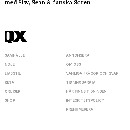
med Siw, Sean & danska Soren
SAMHÄLLE
ANNONSERA
NÖJE
OM OSS
LIVSSTIL
VANLIGA FRÅGOR OCH SVAR
RESA
TIDNINGSARKIV
QRUISER
HÄR FINNS TIDNINGEN
SHOP
INTEGRITETSPOLICY
PRENUMERERA