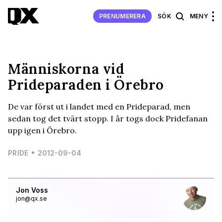
PRENUMERERA
SÖK
MENY
Människorna vid
Prideparaden i Örebro
De var först ut i landet med en Prideparad, men
sedan tog det tvärt stopp. I år togs dock Pridefanan
upp igen i Örebro.
PRIDE
2012-09-04
Jon Voss
jon@qx.se