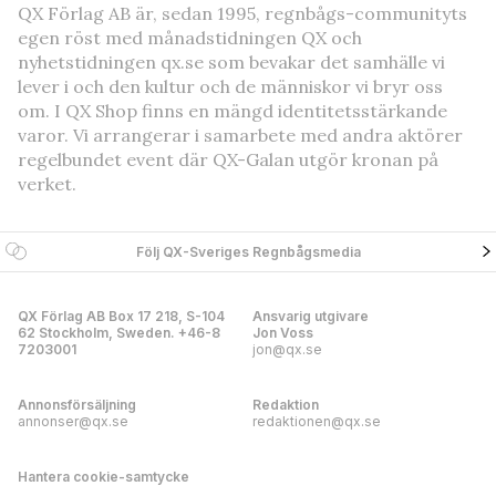
QX Förlag AB är, sedan 1995, regnbågs-communityts
egen röst med månadstidningen QX och
nyhetstidningen qx.se som bevakar det samhälle vi
lever i och den kultur och de människor vi bryr oss
om. I QX Shop finns en mängd identitetsstärkande
varor. Vi arrangerar i samarbete med andra aktörer
regelbundet event där QX-Galan utgör kronan på
verket.
Följ QX-Sveriges Regnbågsmedia
QX Förlag AB Box 17 218, S-104
Ansvarig utgivare
62 Stockholm, Sweden. +46-8
Jon Voss
7203001
jon@qx.se
Annonsförsäljning
Redaktion
annonser@qx.se
redaktionen@qx.se
Hantera cookie-samtycke