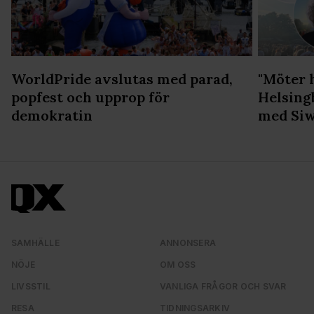
WorldPride avslutas med parad,
"Möter 
popfest och upprop för
Helsing
demokratin
med Siw
SAMHÄLLE
ANNONSERA
NÖJE
OM OSS
LIVSSTIL
VANLIGA FRÅGOR OCH SVAR
RESA
TIDNINGSARKIV