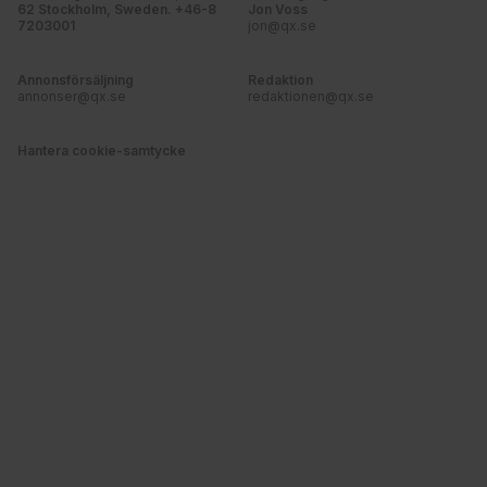
62 Stockholm, Sweden. +46-8
Jon Voss
7203001
jon@qx.se
Annonsförsäljning
Redaktion
annonser@qx.se
redaktionen@qx.se
Hantera cookie-samtycke