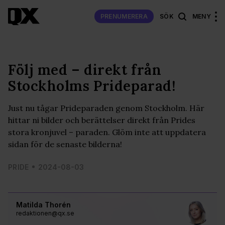
PRENUMERERA
SÖK
MENY
Följ med – direkt från
Stockholms Prideparad!
Just nu tågar Prideparaden genom Stockholm. Här
hittar ni bilder och berättelser direkt från Prides
stora kronjuvel – paraden. Glöm inte att uppdatera
sidan för de senaste bilderna!
PRIDE
2024-08-03
Matilda Thorén
redaktionen@qx.se