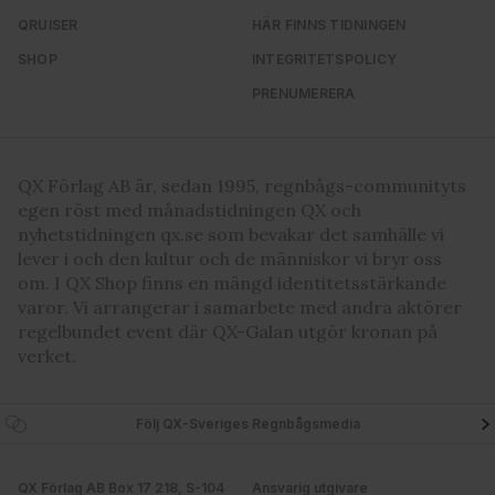
QRUISER
HÄR FINNS TIDNINGEN
SHOP
INTEGRITETSPOLICY
PRENUMERERA
QX Förlag AB är, sedan 1995, regnbågs-communityts
egen röst med månadstidningen QX och
nyhetstidningen qx.se som bevakar det samhälle vi
lever i och den kultur och de människor vi bryr oss
om. I QX Shop finns en mängd identitetsstärkande
varor. Vi arrangerar i samarbete med andra aktörer
regelbundet event där QX-Galan utgör kronan på
verket.
Följ QX-Sveriges Regnbågsmedia
QX Förlag AB Box 17 218, S-104
Ansvarig utgivare