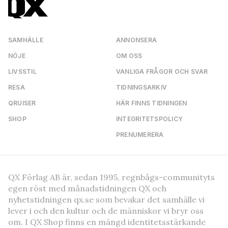
SAMHÄLLE
ANNONSERA
NÖJE
OM OSS
LIVSSTIL
VANLIGA FRÅGOR OCH SVAR
RESA
TIDNINGSARKIV
QRUISER
HÄR FINNS TIDNINGEN
SHOP
INTEGRITETSPOLICY
PRENUMERERA
QX Förlag AB är, sedan 1995, regnbågs-communityts
egen röst med månadstidningen QX och
nyhetstidningen qx.se som bevakar det samhälle vi
lever i och den kultur och de människor vi bryr oss
om. I QX Shop finns en mängd identitetsstärkande