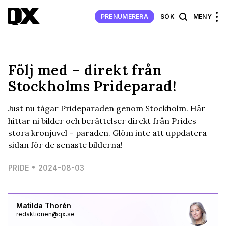
PRENUMERERA
SÖK
MENY
Följ med – direkt från
Stockholms Prideparad!
Just nu tågar Prideparaden genom Stockholm. Här
hittar ni bilder och berättelser direkt från Prides
stora kronjuvel – paraden. Glöm inte att uppdatera
sidan för de senaste bilderna!
PRIDE
2024-08-03
Matilda Thorén
redaktionen@qx.se