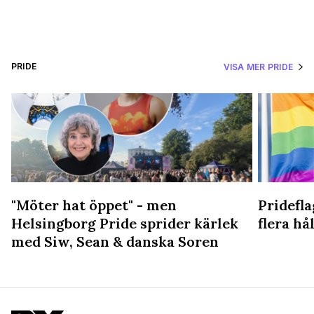
PRIDE
VISA MER PRIDE
"Möter hat öppet" - men
Pridefl
Helsingborg Pride sprider kärlek
flera hål
med Siw, Sean & danska Soren