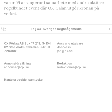
varor. Vi arrangerar i samarbete med andra aktörer
regelbundet event där QX-Galan utgör kronan på
verket.
Följ QX-Sveriges Regnbågsmedia
QX Förlag AB Box 17 218, S-104
Ansvarig utgivare
62 Stockholm, Sweden. +46-8
Jon Voss
7203001
jon@qx.se
Annonsförsäljning
Redaktion
annonser@qx.se
redaktionen@qx.se
Hantera cookie-samtycke