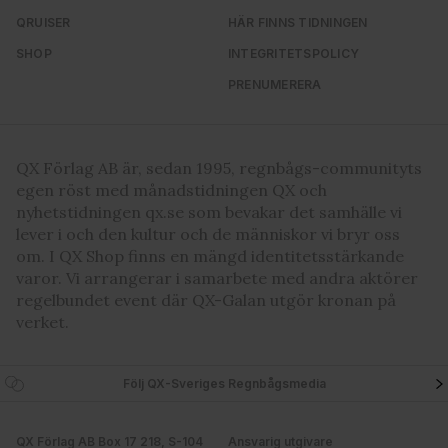
QRUISER
HÄR FINNS TIDNINGEN
SHOP
INTEGRITETSPOLICY
PRENUMERERA
QX Förlag AB är, sedan 1995, regnbågs-communityts
egen röst med månadstidningen QX och
nyhetstidningen qx.se som bevakar det samhälle vi
lever i och den kultur och de människor vi bryr oss
om. I QX Shop finns en mängd identitetsstärkande
varor. Vi arrangerar i samarbete med andra aktörer
regelbundet event där QX-Galan utgör kronan på
verket.
Följ QX-Sveriges Regnbågsmedia
QX Förlag AB Box 17 218, S-104
Ansvarig utgivare