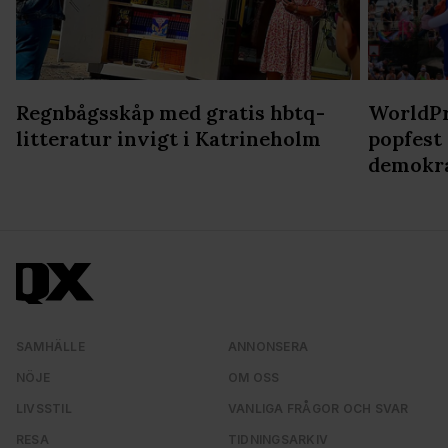
Regnbågsskåp med gratis hbtq-
WorldPr
litteratur invigt i Katrineholm
popfest
demokr
SAMHÄLLE
ANNONSERA
NÖJE
OM OSS
LIVSSTIL
VANLIGA FRÅGOR OCH SVAR
RESA
TIDNINGSARKIV