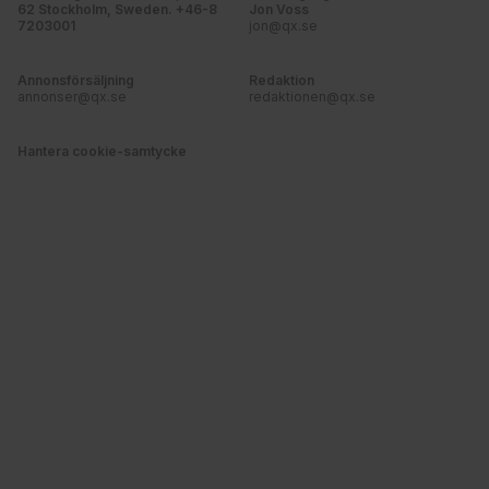
62 Stockholm, Sweden. +46-8
Jon Voss
7203001
jon@qx.se
Annonsförsäljning
Redaktion
annonser@qx.se
redaktionen@qx.se
Hantera cookie-samtycke