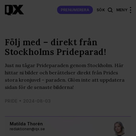
PRENUMERERA
SÖK
MENY
Följ med – direkt från
Stockholms Prideparad!
Just nu tågar Prideparaden genom Stockholm. Här
hittar ni bilder och berättelser direkt från Prides
stora kronjuvel – paraden. Glöm inte att uppdatera
sidan för de senaste bilderna!
PRIDE
2024-08-03
Matilda Thorén
redaktionen@qx.se