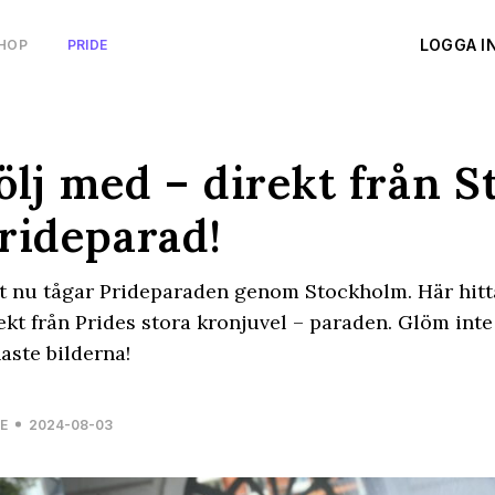
LOGGA I
HOP
PRIDE
ölj med – direkt från 
rideparad!
t nu tågar Prideparaden genom Stockholm. Här hitta
ekt från Prides stora kronjuvel – paraden. Glöm inte
aste bilderna!
E
2024-08-03