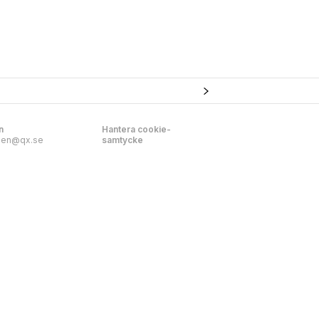
n
Hantera cookie-
nen@qx.se
samtycke