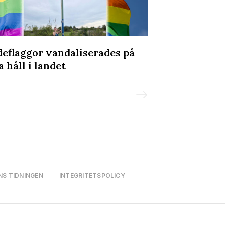
deflaggor vandaliserades på
Olav Holtens 
a håll i landet
Prideparaden
NS TIDNINGEN
INTEGRITETSPOLICY