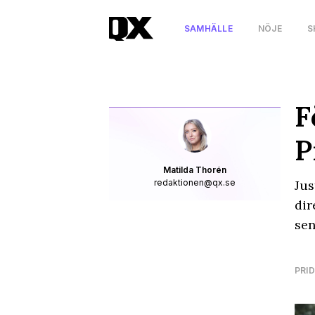
SAMHÄLLE
NÖJE
S
F
P
Matilda Thorén
redaktionen@qx.se
Jus
dir
sen
PRID