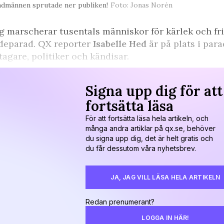
dmännen sprutade ner publiken!
Foto: Jonas Norén
g marscherar tusentals människor för kärlek och fr
deparad. QX reporter
Isabelle Hed
är på plats i par
tagare, politiker och kändisar.
Signa upp dig för att
fortsätta läsa
För att fortsätta läsa hela artikeln, och
många andra artiklar på qx.se, behöver
du signa upp dig, det är helt gratis och
du får dessutom våra nyhetsbrev.
JA, JAG VILL LÄSA HELA ARTIKELN
Redan prenumerant?
LOGGA IN HÄR!