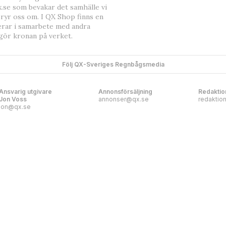
.se som bevakar det samhälle vi
bryr oss om. I QX Shop finns en
erar i samarbete med andra
gör kronan på verket.
Följ QX-Sveriges Regnbågsmedia
Ansvarig utgivare
Annonsförsäljning
Redaktio
Jon Voss
annonser@qx.se
redaktio
jon@qx.se