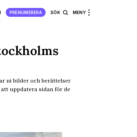
N
PRENUMERERA
SÖK
MENY
Stockholms
r ni bilder och berättelser
 att uppdatera sidan för de