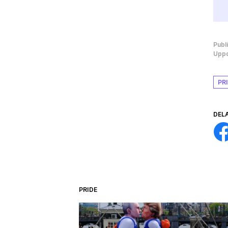
Publ
Uppd
PR
DEL
PRIDE