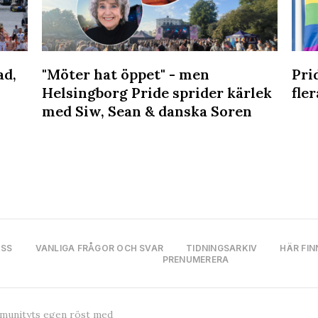
ad,
"Möter hat öppet" - men
Pri
Helsingborg Pride sprider kärlek
fler
med Siw, Sean & danska Soren
OSS
VANLIGA FRÅGOR OCH SVAR
TIDNINGSARKIV
HÄR FIN
PRENUMERERA
mmunityts egen röst med