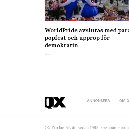
kvällen på
WorldPride avslutas med par
popfest och upprop för
demokratin
ANNONSERA
OM 
QX Förlag AB är, sedan 1995, regnbågs-co