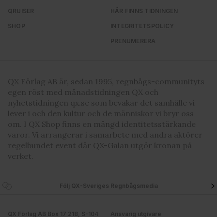
QRUISER
HÄR FINNS TIDNINGEN
SHOP
INTEGRITETSPOLICY
PRENUMERERA
QX Förlag AB är, sedan 1995, regnbågs-communityts
egen röst med månadstidningen QX och
nyhetstidningen qx.se som bevakar det samhälle vi
lever i och den kultur och de människor vi bryr oss
om. I QX Shop finns en mängd identitetsstärkande
varor. Vi arrangerar i samarbete med andra aktörer
regelbundet event där QX-Galan utgör kronan på
verket.
Följ QX-Sveriges Regnbågsmedia
QX Förlag AB Box 17 218, S-104
Ansvarig utgivare