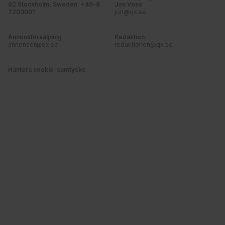
62 Stockholm, Sweden. +46-8
Jon Voss
7203001
jon@qx.se
Annonsförsäljning
Redaktion
annonser@qx.se
redaktionen@qx.se
Hantera cookie-samtycke