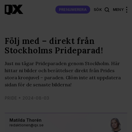
PRENUMERERA
SÖK
MENY
Följ med – direkt från
Stockholms Prideparad!
Just nu tågar Prideparaden genom Stockholm. Här
hittar ni bilder och berättelser direkt från Prides
stora kronjuvel – paraden. Glöm inte att uppdatera
sidan för de senaste bilderna!
PRIDE
2024-08-03
Matilda Thorén
redaktionen@qx.se