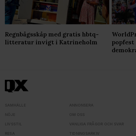
Regnbågsskåp med gratis hbtq-
WorldPr
litteratur invigt i Katrineholm
popfest
demokr
SAMHÄLLE
ANNONSERA
NÖJE
OM OSS
LIVSSTIL
VANLIGA FRÅGOR OCH SVAR
RESA
TIDNINGSARKIV