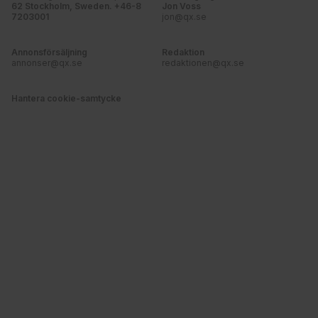
62 Stockholm, Sweden. +46-8
Jon Voss
7203001
jon@qx.se
Annonsförsäljning
Redaktion
annonser@qx.se
redaktionen@qx.se
Hantera cookie-samtycke