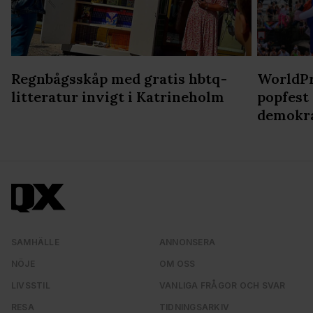
Regnbågsskåp med gratis hbtq-
WorldPr
litteratur invigt i Katrineholm
popfest
demokr
SAMHÄLLE
ANNONSERA
NÖJE
OM OSS
LIVSSTIL
VANLIGA FRÅGOR OCH SVAR
RESA
TIDNINGSARKIV