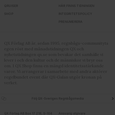
QRUISER
HÄR FINNS TIDNINGEN
SHOP
INTEGRITETSPOLICY
PRENUMERERA
QX Förlag AB är, sedan 1995, regnbågs-communityts
egen röst med månadstidningen QX och
nyhetstidningen qx.se som bevakar det samhälle vi
lever i och den kultur och de människor vi bryr oss
om. I QX Shop finns en mängd identitetsstärkande
varor. Vi arrangerar i samarbete med andra aktörer
regelbundet event där QX-Galan utgör kronan på
verket.
Följ QX-Sveriges Regnbågsmedia
QX Förlag AB Box 17 218, S-104
Ansvarig utgivare