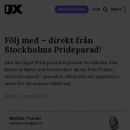
PRENUMERERA
SÖK
MENY
Följ med – direkt från
Stockholms Prideparad!
Just nu tågar Prideparaden genom Stockholm. Här
hittar ni bilder och berättelser direkt från Prides
stora kronjuvel – paraden. Glöm inte att uppdatera
sidan för de senaste bilderna!
PRIDE
2024-08-03
Matilda Thorén
redaktionen@qx.se