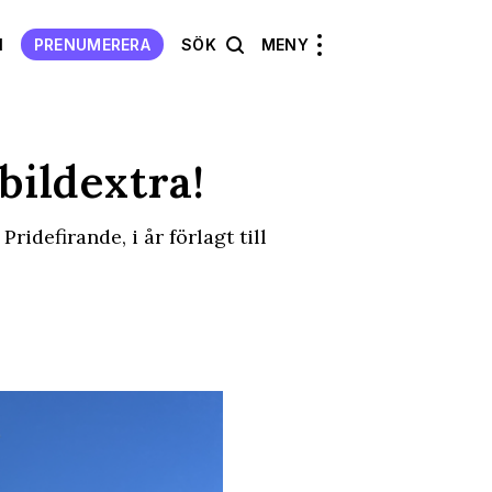
N
PRENUMERERA
SÖK
MENY
bildextra!
Pridefirande, i år förlagt till