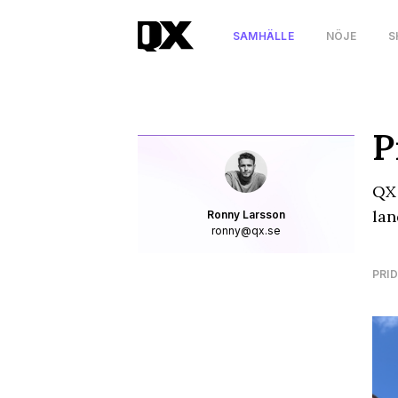
SAMHÄLLE
NÖJE
S
P
QX 
lan
Ronny Larsson
ronny@qx.se
PRID