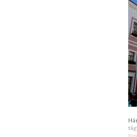
Här
tåg
tim