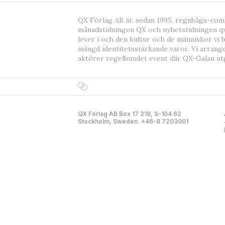
QX Förlag AB är, sedan 1995, regnbågs-co
månadstidningen QX och nyhetstidningen qx
lever i och den kultur och de människor vi 
mängd identitetsstärkande varor. Vi arrang
aktörer regelbundet event där QX-Galan ut
QX Förlag AB Box 17 218, S-104 62
Stockholm, Sweden. +46-8 7203001