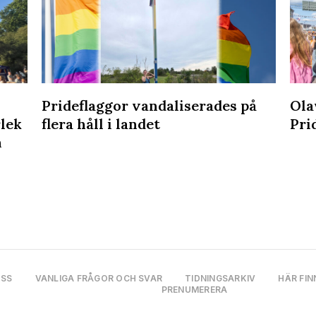
Prideflaggor vandaliserades på
Ola
rlek
flera håll i landet
Pri
n
OSS
VANLIGA FRÅGOR OCH SVAR
TIDNINGSARKIV
HÄR FIN
PRENUMERERA