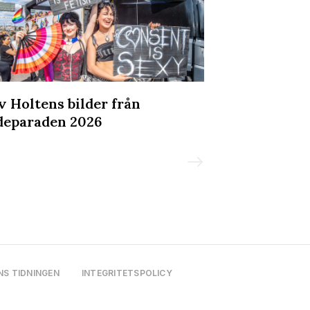
v Holtens bilder från
Bilderna frå
deparaden 2026
Social - och 
mer LäderPri
NS TIDNINGEN
INTEGRITETSPOLICY