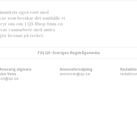
mmunityts egen röst med
.se som bevakar det samhälle vi
bryr oss om. I QX Shop finns en
erar i samarbete med andra
gör kronan på verket.
Följ QX-Sveriges Regnbågsmedia
Ansvarig utgivare
Annonsförsäljning
Redaktio
Jon Voss
annonser@qx.se
redaktio
jon@qx.se