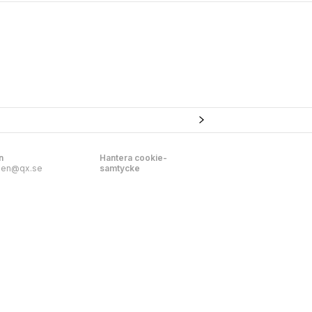
n
Hantera cookie-
nen@qx.se
samtycke