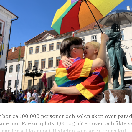
 bor ca 100 000 personer och solen sken över para
ade mot Raekojaplats. QX tog båten över och åkte sen
mar för att komma till staden som är Europas kult