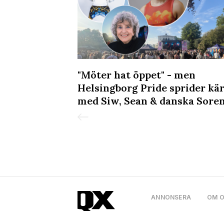
in till
"Möter hat öppet" - men
 på Sagerska
Helsingborg Pride sprider kä
med Siw, Sean & danska Sore
ANNONSERA
OM 