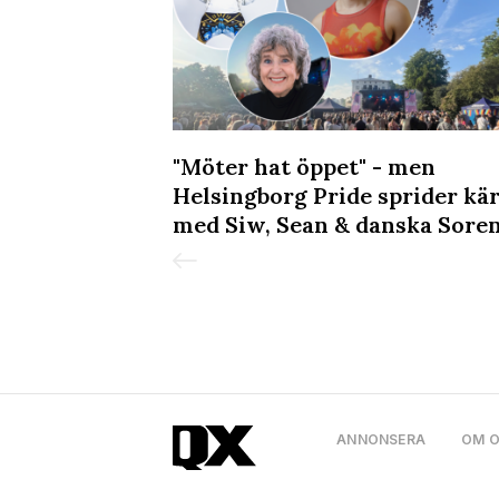
in till
"Möter hat öppet" - men
 på Sagerska
Helsingborg Pride sprider kä
med Siw, Sean & danska Sore
ANNONSERA
OM 