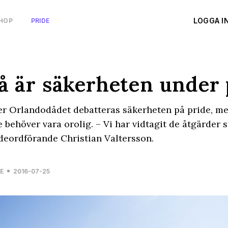
LOGGA I
HOP
PRIDE
å är säkerheten under 
er Orlandodådet debatteras säkerheten på pride, m
e behöver vara orolig. – Vi har vidtagit de åtgärder
deordförande Christian Valtersson.
E
2016-07-25