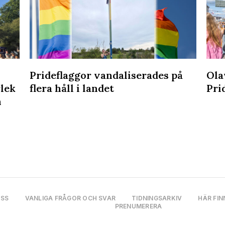
Prideflaggor vandaliserades på
Ola
rlek
flera håll i landet
Pri
n
OSS
VANLIGA FRÅGOR OCH SVAR
TIDNINGSARKIV
HÄR FIN
PRENUMERERA