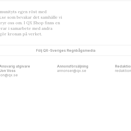
mmunityts egen röst med
.se som bevakar det samhälle vi
bryr oss om. I QX Shop finns en
erar i samarbete med andra
gör kronan på verket.
Följ QX-Sveriges Regnbågsmedia
Ansvarig utgivare
Annonsförsäljning
Redaktio
Jon Voss
annonser@qx.se
redaktio
jon@qx.se