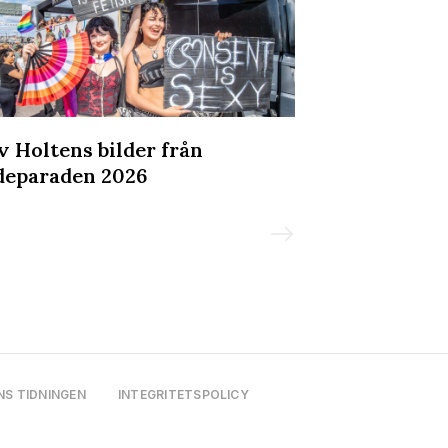
v Holtens bilder från
Bilderna frå
deparaden 2026
Social - och 
mer LäderPri
NS TIDNINGEN
INTEGRITETSPOLICY