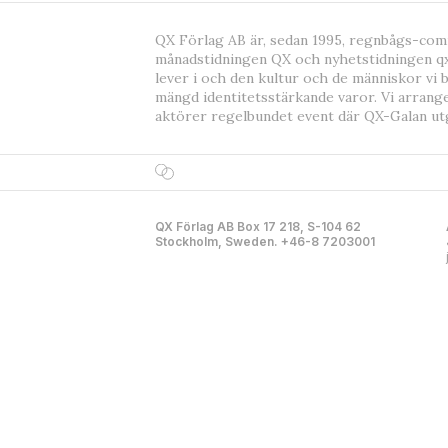
QX Förlag AB är, sedan 1995, regnbågs-co
månadstidningen QX och nyhetstidningen qx
lever i och den kultur och de människor vi 
mängd identitetsstärkande varor. Vi arrang
aktörer regelbundet event där QX-Galan ut
QX Förlag AB Box 17 218, S-104 62
Stockholm, Sweden. +46-8 7203001