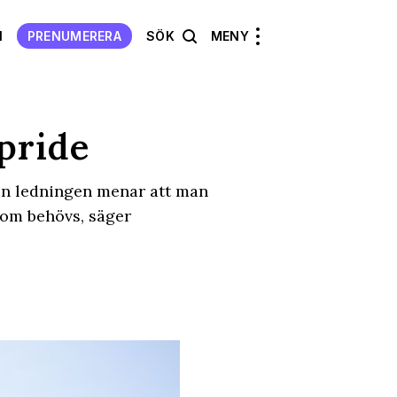
N
PRENUMERERA
SÖK
MENY
pride
en ledningen menar att man
 som behövs, säger