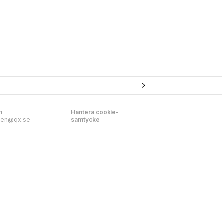
n
Hantera cookie-
nen@qx.se
samtycke