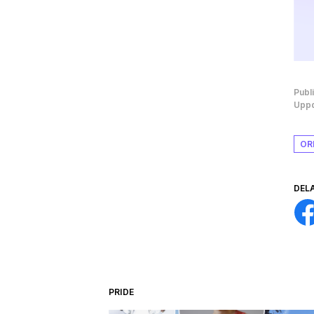
Publ
Uppd
OR
DEL
PRIDE