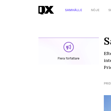
SAMHÄLLE
NÖJE
S
S
Eft
Flera författare
int
Pri
PRID