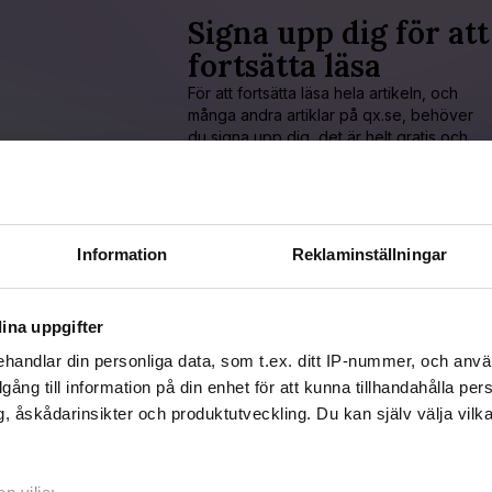
Signa upp dig för att
fortsätta läsa
För att fortsätta läsa hela artikeln, och
många andra artiklar på qx.se, behöver
du signa upp dig, det är helt gratis och
du får dessutom våra nyhetsbrev.
JA, JAG VILL LÄSA HELA ARTIKELN
Information
Reklaminställningar
Redan prenumerant?
LOGGA IN HÄR!
ina uppgifter
handlar din personliga data, som t.ex. ditt IP-nummer, och anv
illgång till information på din enhet för att kunna tillhandahålla pe
, åskådarinsikter och produktutveckling. Du kan själv välja vilk
icerad 2016-08-07
aterad 2016-12-28