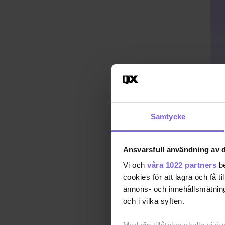
Samtycke
Ansvarsfull användning av d
Vi och
våra 1022 partners
be
cookies för att lagra och få t
annons- och innehållsmätning
Publ
och i vilka syften.
Uppd