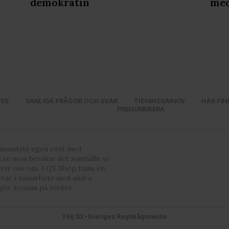
demokratin
med
OSS
VANLIGA FRÅGOR OCH SVAR
TIDNINGSARKIV
HÄR FIN
PRENUMERERA
mmunityts egen röst med
.se som bevakar det samhälle vi
bryr oss om. I QX Shop finns en
erar i samarbete med andra
gör kronan på verket.
Följ QX-Sveriges Regnbågsmedia