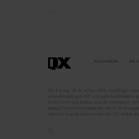
ANNONSERA
OM 
QX Förlag AB är, sedan 1995, regnbågs-co
månadstidningen QX och nyhetstidningen qx
lever i och den kultur och de människor vi 
mängd identitetsstärkande varor. Vi arrang
aktörer regelbundet event där QX-Galan ut