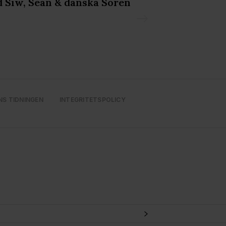
 Siw, Sean & danska Soren
NS TIDNINGEN
INTEGRITETSPOLICY