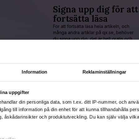
Signa upp dig för att
fortsätta läsa
För att fortsätta läsa hela artikeln, och
många andra artiklar på qx.se, behöver
du signa upp dig, det är helt gratis och
du får dessutom våra nyhetsbrev.
JA, JAG VILL LÄSA HELA ARTIKELN
Information
Reklaminställningar
Redan prenumerant?
LOGGA IN HÄR!
ina uppgifter
handlar din personliga data, som t.ex. ditt IP-nummer, och anv
illgång till information på din enhet för att kunna tillhandahålla pe
, åskådarinsikter och produktutveckling. Du kan själv välja vilk
icerad 2016-08-07
aterad 2016-12-28