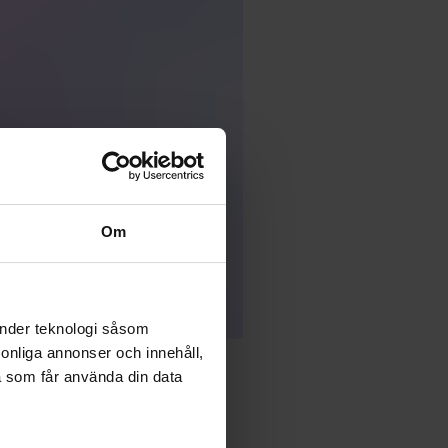
Om
änder teknologi såsom
rsonliga annonser och innehåll,
a som får använda din data