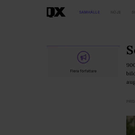
SAMHÄLLE
NÖJE
S
S
900
Flera författare
bil
aug
PRID