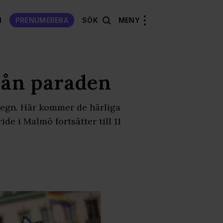
N
PRENUMERERA
SÖK
MENY
från paraden
 regn. Här kommer de härliga
de i Malmö fortsätter till 11