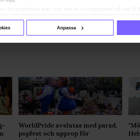
n vilja:
EBAR
MALMÖ
MALMÖ PRIDE
om din geografiska plats som kan ha en noggrannhet på upp till f
genom att aktivt skanna den för specifika kännetecken (fingeravt
A DEN HÄR ARTIKELN
rsonliga uppgifter behandlas och ställ in dina preferenser i
deta
okies
Anpassa
ke när som helst från cookie-förklaringen.
e för att anpassa innehållet och annonserna till användarna, tillh
vår trafik. Vi vidarebefordrar även sådana identifierare och anna
nnons- och analysföretag som vi samarbetar med. Dessa kan i sin
har tillhandahållit eller som de har samlat in när du har använt
ortsatt användande av vår webbplats.
q-
WorldPride avslutas med parad,
"Mö
lm
popfest och upprop för
Hel