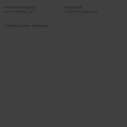
Annonsförsäljning
Redaktion
annonser@qx.se
redaktionen@qx.se
Hantera cookie-samtycke