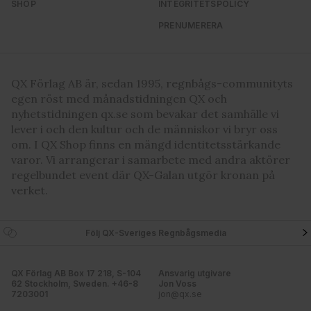
SHOP
INTEGRITETSPOLICY
PRENUMERERA
QX Förlag AB är, sedan 1995, regnbågs-communityts
egen röst med månadstidningen QX och
nyhetstidningen qx.se som bevakar det samhälle vi
lever i och den kultur och de människor vi bryr oss
om. I QX Shop finns en mängd identitetsstärkande
varor. Vi arrangerar i samarbete med andra aktörer
regelbundet event där QX-Galan utgör kronan på
verket.
Följ QX-Sveriges Regnbågsmedia
QX Förlag AB Box 17 218, S-104
Ansvarig utgivare
62 Stockholm, Sweden. +46-8
Jon Voss
7203001
jon@qx.se