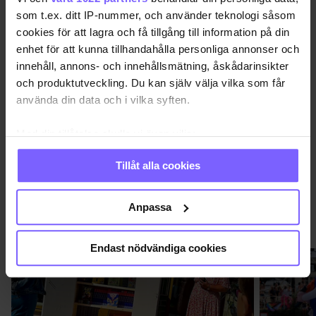
Uppdaterad 2016-12-28
som t.ex. ditt IP-nummer, och använder teknologi såsom
cookies för att lagra och få tillgång till information på din
enhet för att kunna tillhandahålla personliga annonser och
MALMÖ
MALMÖ PRIDE
innehåll, annons- och innehållsmätning, åskådarinsikter
och produktutveckling. Du kan själv välja vilka som får
DELA DEN HÄR ARTIKELN
använda din data och i vilka syften.
Med din tillåtelse skulle vi även vilja:
Samla in information om din geografiska plats
Tillåt alla cookies
som kan ha en noggrannhet på upp till flera meter
Identifiera din enhet genom att aktivt skanna den
för specifika kännetecken (fingeravtryck)
Anpassa
PRIDE
VISA MER PRIDE
Ta reda på mer om hur dina personliga uppgifter
behandlas och ställ in dina preferenser i
detaljsektionen
.
Endast nödvändiga cookies
Du kan ändra eller dra tillbaka ditt samtycke när som
helst från cookie-förklaringen.
Vi använder enhetsidentifierare för att anpassa innehållet