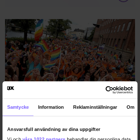
Samtycke
Information
Reklaminställningar
Om
Foto: Beebar
Ansvarsfull användning av dina uppgifter
Publicerad 2016-08-07
Vi och
våra 1022 partners
behandlar din personliga data,