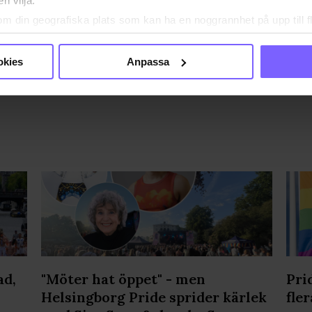
n vilja:
EBAR
MALMÖ
MALMÖ PRIDE
om din geografiska plats som kan ha en noggrannhet på upp till f
genom att aktivt skanna den för specifika kännetecken (fingeravt
A DEN HÄR ARTIKELN
rsonliga uppgifter behandlas och ställ in dina preferenser i
deta
okies
Anpassa
ke när som helst från cookie-förklaringen.
e för att anpassa innehållet och annonserna till användarna, tillh
vår trafik. Vi vidarebefordrar även sådana identifierare och anna
nnons- och analysföretag som vi samarbetar med. Dessa kan i sin
har tillhandahållit eller som de har samlat in när du har använt
ortsatt användande av vår webbplats.
ad,
"Möter hat öppet" - men
Pri
Helsingborg Pride sprider kärlek
fler