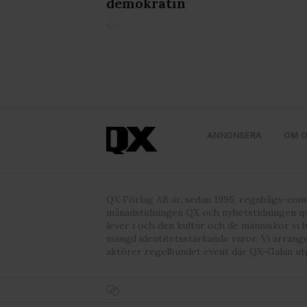
demokratin
ANNONSERA
OM 
QX Förlag AB är, sedan 1995, regnbågs-co
månadstidningen QX och nyhetstidningen qx
lever i och den kultur och de människor vi 
mängd identitetsstärkande varor. Vi arrang
aktörer regelbundet event där QX-Galan ut