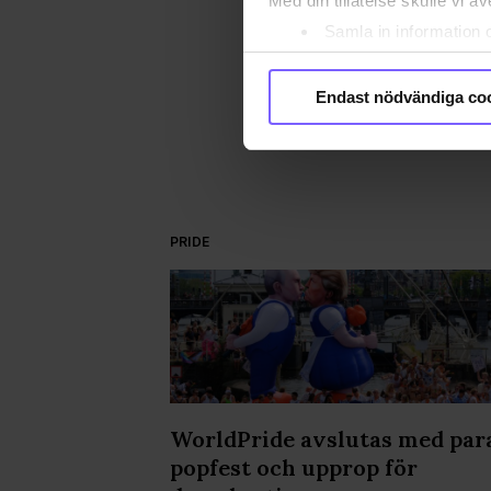
Med din tillåtelse skulle vi äve
BE
Samla in information 
Identifiera din enhet 
DEL
Ta reda på mer om hur dina pe
Endast nödvändiga co
eller dra tillbaka ditt samtyc
Vi använder enhetsidentifierar
sociala medier och analysera 
till de sociala medier och a
PRIDE
med annan information som du 
godkänner våra cookies vid f
kvällen på
WorldPride avslutas med par
popfest och upprop för