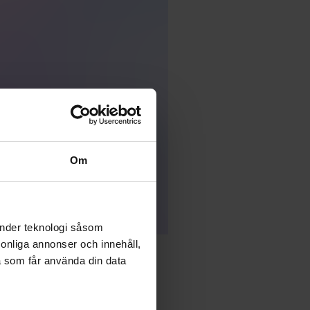
Om
änder teknologi såsom
rsonliga annonser och innehåll,
a som får använda din data