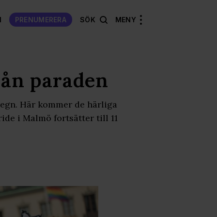
N
PRENUMERERA
SÖK
MENY
från paraden
 regn. Här kommer de härliga
de i Malmö fortsätter till 11