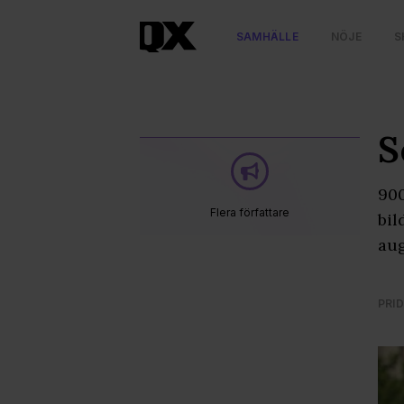
SAMHÄLLE
NÖJE
S
S
900
Flera författare
bil
aug
PRID