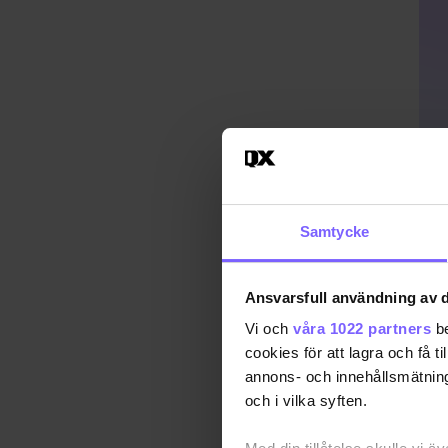
Samtycke
Ansvarsfull användning av d
Vi och
våra 1022 partners
be
cookies för att lagra och få t
annons- och innehållsmätning
Publ
och i vilka syften.
Uppd