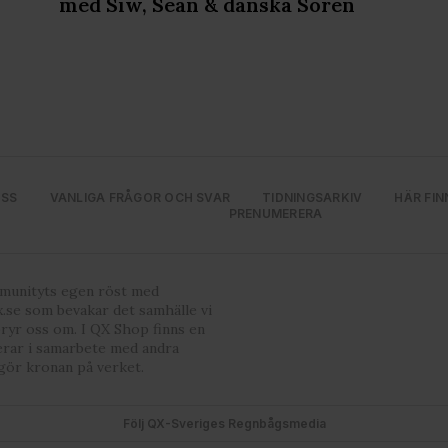
med Siw, Sean & danska Soren
OSS
VANLIGA FRÅGOR OCH SVAR
TIDNINGSARKIV
HÄR FIN
PRENUMERERA
mmunityts egen röst med
.se som bevakar det samhälle vi
bryr oss om. I QX Shop finns en
erar i samarbete med andra
gör kronan på verket.
Följ QX-Sveriges Regnbågsmedia