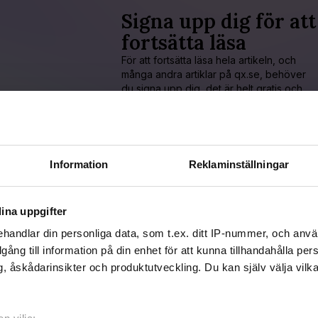
Signa upp dig för att
fortsätta läsa
För att fortsätta läsa hela artikeln, och
många andra artiklar på qx.se, behöver
du signa upp dig, det är helt gratis och
du får dessutom våra nyhetsbrev.
JA, JAG VILL LÄSA HELA ARTIKELN
Information
Reklaminställningar
Redan prenumerant?
LOGGA IN HÄR!
ina uppgifter
handlar din personliga data, som t.ex. ditt IP-nummer, och anv
illgång till information på din enhet för att kunna tillhandahålla pe
, åskådarinsikter och produktutveckling. Du kan själv välja vilk
icerad 2016-08-07
aterad 2016-12-28