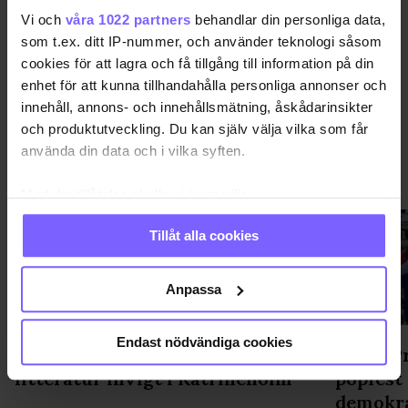
DELA DEN HÄR ARTIKELN
Vi och
våra 1022 partners
behandlar din personliga data,
som t.ex. ditt IP-nummer, och använder teknologi såsom
cookies för att lagra och få tillgång till information på din
enhet för att kunna tillhandahålla personliga annonser och
innehåll, annons- och innehållsmätning, åskådarinsikter
och produktutveckling. Du kan själv välja vilka som får
använda din data och i vilka syften.
PRIDE
VISA MER PRIDE
Med din tillåtelse skulle vi även vilja:
Samla in information om din geografiska plats
Tillåt alla cookies
som kan ha en noggrannhet på upp till flera meter
Identifiera din enhet genom att aktivt skanna den
för specifika kännetecken (fingeravtryck)
Anpassa
Ta reda på mer om hur dina personliga uppgifter
behandlas och ställ in dina preferenser i
detaljsektionen
.
Endast nödvändiga cookies
Regnbågsskåp med gratis hbtq-
WorldPr
Du kan ändra eller dra tillbaka ditt samtycke när som
litteratur invigt i Katrineholm
popfest
helst från cookie-förklaringen.
demokr