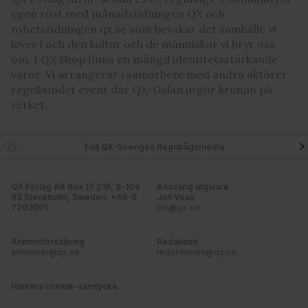
egen röst med månadstidningen QX och
nyhetstidningen qx.se som bevakar det samhälle vi
lever i och den kultur och de människor vi bryr oss
om. I QX Shop finns en mängd identitetsstärkande
varor. Vi arrangerar i samarbete med andra aktörer
regelbundet event där QX-Galan utgör kronan på
verket.
Följ QX-Sveriges Regnbågsmedia
QX Förlag AB Box 17 218, S-104
Ansvarig utgivare
62 Stockholm, Sweden. +46-8
Jon Voss
7203001
jon@qx.se
Annonsförsäljning
Redaktion
annonser@qx.se
redaktionen@qx.se
Hantera cookie-samtycke