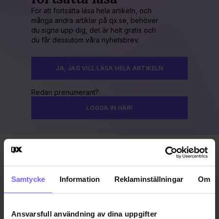
För att fortsätta läsa hela artikeln, och
många andra artiklar på qx.se, behöver
du signa upp dig, det är helt gratis och
du får dessutom våra nyhetsbrev.
JA, JAG VILL LÄSA HELA ARTIKELN
Redan prenumerant?
LOGGA IN HÄR!
Publicerad 2016-08-07
Uppdaterad 2016-12-28
Samtycke
Information
Reklaminställningar
Om
BEEBAR
MALMÖ
MALMÖ PRIDE
Ansvarsfull användning av dina uppgifter