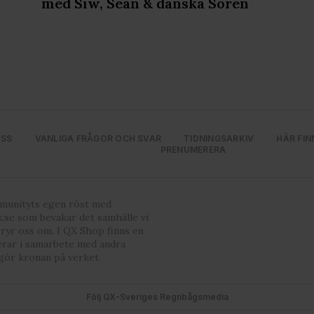
med Siw, Sean & danska Soren
OSS
VANLIGA FRÅGOR OCH SVAR
TIDNINGSARKIV
HÄR FIN
PRENUMERERA
mmunityts egen röst med
.se som bevakar det samhälle vi
bryr oss om. I QX Shop finns en
erar i samarbete med andra
gör kronan på verket.
Följ QX-Sveriges Regnbågsmedia