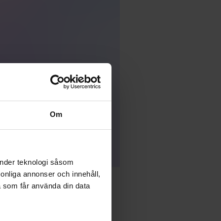
Om
änder teknologi såsom
rsonliga annonser och innehåll,
a som får använda din data