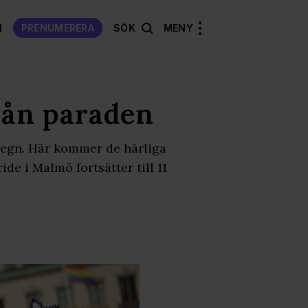
N
PRENUMERERA
SÖK
MENY
från paraden
 regn. Här kommer de härliga
de i Malmö fortsätter till 11