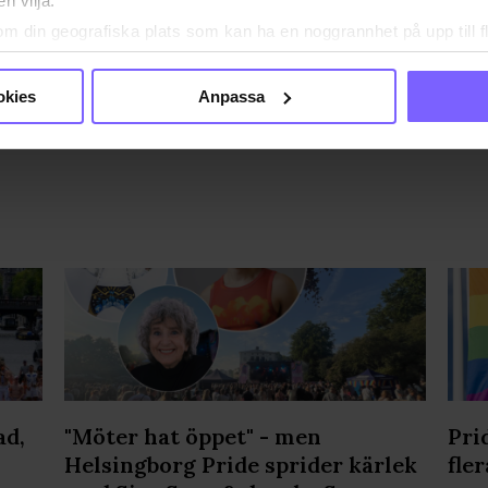
n vilja:
EBAR
MALMÖ
MALMÖ PRIDE
om din geografiska plats som kan ha en noggrannhet på upp till f
genom att aktivt skanna den för specifika kännetecken (fingeravt
A DEN HÄR ARTIKELN
rsonliga uppgifter behandlas och ställ in dina preferenser i
deta
okies
Anpassa
ke när som helst från cookie-förklaringen.
e för att anpassa innehållet och annonserna till användarna, tillh
vår trafik. Vi vidarebefordrar även sådana identifierare och anna
nnons- och analysföretag som vi samarbetar med. Dessa kan i sin
har tillhandahållit eller som de har samlat in när du har använt
ortsatt användande av vår webbplats.
ad,
"Möter hat öppet" - men
Pri
Helsingborg Pride sprider kärlek
fler