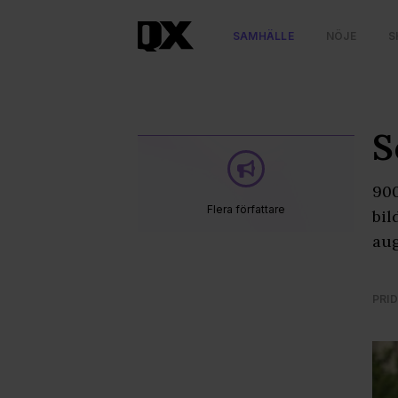
SAMHÄLLE
NÖJE
S
S
900
Flera författare
bil
aug
PRID