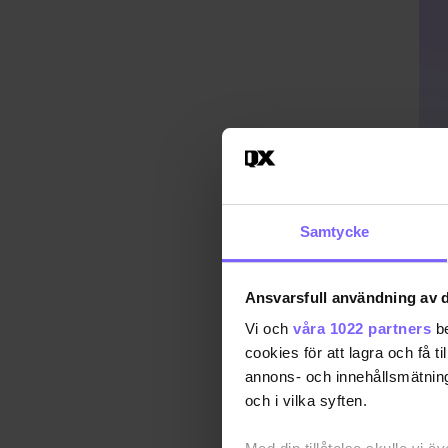
Samtycke
Ansvarsfull användning av d
Vi och
våra 1022 partners
be
cookies för att lagra och få t
annons- och innehållsmätning
Publ
och i vilka syften.
Uppd