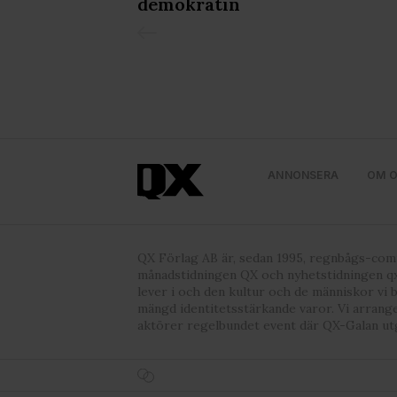
demokratin
ANNONSERA
OM 
QX Förlag AB är, sedan 1995, regnbågs-co
månadstidningen QX och nyhetstidningen qx
lever i och den kultur och de människor vi 
mängd identitetsstärkande varor. Vi arrang
aktörer regelbundet event där QX-Galan ut