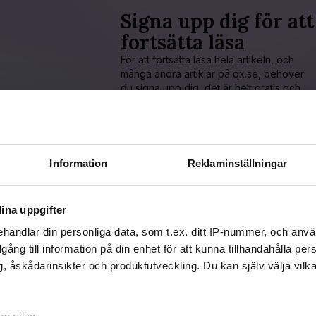
Signa upp dig för att
fortsätta läsa
För att fortsätta läsa hela artikeln, och
många andra artiklar på qx.se, behöver
du signa upp dig, det är helt gratis och
du får dessutom våra nyhetsbrev.
JA, JAG VILL LÄSA HELA ARTIKELN
Information
Reklaminställningar
Redan prenumerant?
LOGGA IN HÄR!
ina uppgifter
handlar din personliga data, som t.ex. ditt IP-nummer, och anv
illgång till information på din enhet för att kunna tillhandahålla pe
, åskådarinsikter och produktutveckling. Du kan själv välja vilk
icerad 2016-08-07
aterad 2016-12-28