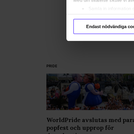
Med din tillåtelse skulle vi äve
BE
Samla in information 
Identifiera din enhet 
DEL
Ta reda på mer om hur dina pe
Endast nödvändiga co
eller dra tillbaka ditt samtyc
Vi använder enhetsidentifierar
sociala medier och analysera 
till de sociala medier och a
PRIDE
med annan information som du 
godkänner våra cookies vid f
kvällen på
WorldPride avslutas med par
popfest och upprop för