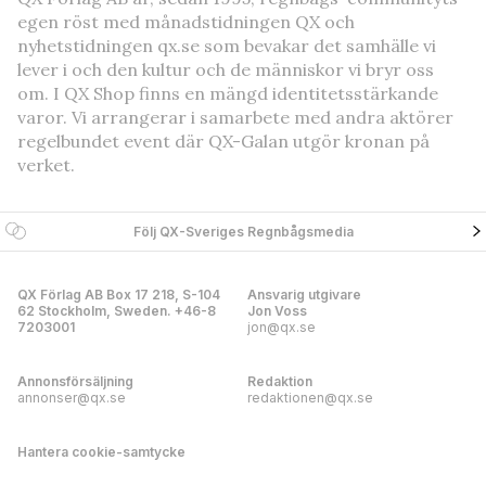
egen röst med månadstidningen QX och
nyhetstidningen qx.se som bevakar det samhälle vi
lever i och den kultur och de människor vi bryr oss
om. I QX Shop finns en mängd identitetsstärkande
varor. Vi arrangerar i samarbete med andra aktörer
regelbundet event där QX-Galan utgör kronan på
verket.
Följ QX-Sveriges Regnbågsmedia
QX Förlag AB Box 17 218, S-104
Ansvarig utgivare
62 Stockholm, Sweden. +46-8
Jon Voss
7203001
jon@qx.se
Annonsförsäljning
Redaktion
annonser@qx.se
redaktionen@qx.se
Hantera cookie-samtycke