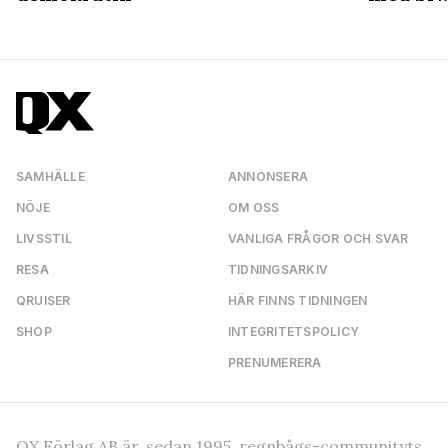
SAMHÄLLE
ANNONSERA
NÖJE
OM OSS
LIVSSTIL
VANLIGA FRÅGOR OCH SVAR
RESA
TIDNINGSARKIV
QRUISER
HÄR FINNS TIDNINGEN
SHOP
INTEGRITETSPOLICY
PRENUMERERA
QX Förlag AB är, sedan 1995, regnbågs-communityts