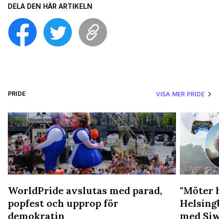
DELA DEN HÄR ARTIKELN
PRIDE
VISA MER PRIDE
WorldPride avslutas med parad,
"Möter 
popfest och upprop för
Helsing
demokratin
med Siw