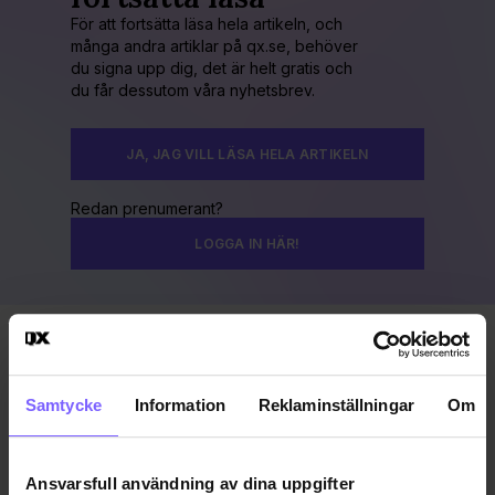
För att fortsätta läsa hela artikeln, och
många andra artiklar på qx.se, behöver
du signa upp dig, det är helt gratis och
du får dessutom våra nyhetsbrev.
JA, JAG VILL LÄSA HELA ARTIKELN
Redan prenumerant?
LOGGA IN HÄR!
Publicerad 2016-08-07
Uppdaterad 2016-12-28
Samtycke
Information
Reklaminställningar
Om
BEEBAR
MALMÖ
MALMÖ PRIDE
Ansvarsfull användning av dina uppgifter