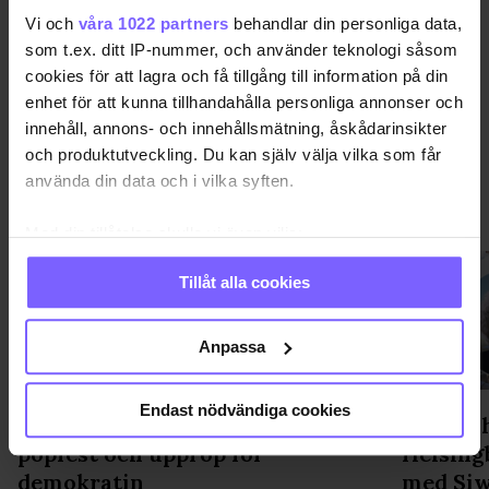
DELA DEN HÄR ARTIKELN
Vi och
våra 1022 partners
behandlar din personliga data,
som t.ex. ditt IP-nummer, och använder teknologi såsom
cookies för att lagra och få tillgång till information på din
enhet för att kunna tillhandahålla personliga annonser och
innehåll, annons- och innehållsmätning, åskådarinsikter
och produktutveckling. Du kan själv välja vilka som får
använda din data och i vilka syften.
PRIDE
VISA MER PRIDE
Med din tillåtelse skulle vi även vilja:
Samla in information om din geografiska plats
Tillåt alla cookies
som kan ha en noggrannhet på upp till flera meter
Identifiera din enhet genom att aktivt skanna den
för specifika kännetecken (fingeravtryck)
Anpassa
Ta reda på mer om hur dina personliga uppgifter
behandlas och ställ in dina preferenser i
detaljsektionen
.
Endast nödvändiga cookies
WorldPride avslutas med parad,
"Möter 
Du kan ändra eller dra tillbaka ditt samtycke när som
popfest och upprop för
Helsing
helst från cookie-förklaringen.
demokratin
med Siw