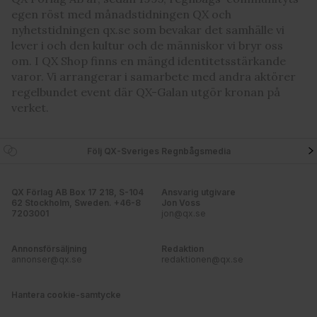
egen röst med månadstidningen QX och
nyhetstidningen qx.se som bevakar det samhälle vi
lever i och den kultur och de människor vi bryr oss
om. I QX Shop finns en mängd identitetsstärkande
varor. Vi arrangerar i samarbete med andra aktörer
regelbundet event där QX-Galan utgör kronan på
verket.
Följ QX-Sveriges Regnbågsmedia
QX Förlag AB Box 17 218, S-104
Ansvarig utgivare
62 Stockholm, Sweden. +46-8
Jon Voss
7203001
jon@qx.se
Annonsförsäljning
Redaktion
annonser@qx.se
redaktionen@qx.se
Hantera cookie-samtycke