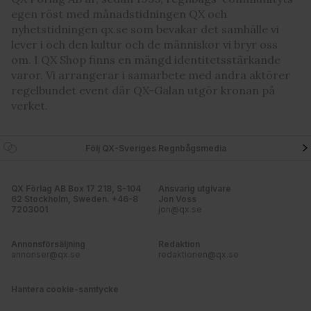
egen röst med månadstidningen QX och
nyhetstidningen qx.se som bevakar det samhälle vi
lever i och den kultur och de människor vi bryr oss
om. I QX Shop finns en mängd identitetsstärkande
varor. Vi arrangerar i samarbete med andra aktörer
regelbundet event där QX-Galan utgör kronan på
verket.
Följ QX-Sveriges Regnbågsmedia
QX Förlag AB Box 17 218, S-104
Ansvarig utgivare
62 Stockholm, Sweden. +46-8
Jon Voss
7203001
jon@qx.se
Annonsförsäljning
Redaktion
annonser@qx.se
redaktionen@qx.se
Hantera cookie-samtycke