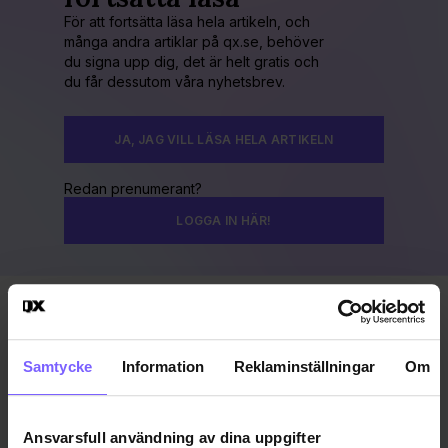
För att fortsätta läsa hela artikeln, och
många andra artiklar på qx.se, behöver
du signa upp dig, det är helt gratis och
du får dessutom våra nyhetsbrev.
JA, JAG VILL LÄSA HELA ARTIKELN
Redan prenumerant?
LOGGA IN HÄR!
Publicerad 2016-08-07
Uppdaterad 2016-12-28
Samtycke
Information
Reklaminställningar
Om
BEEBAR
MALMÖ
MALMÖ PRIDE
Ansvarsfull användning av dina uppgifter