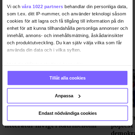
DELA DEN HÄR ARTIKELN
Vi och
våra 1022 partners
behandlar din personliga data,
som t.ex. ditt IP-nummer, och använder teknologi såsom
cookies för att lagra och få tillgång till information på din
enhet för att kunna tillhandahålla personliga annonser och
innehåll, annons- och innehållsmätning, åskådarinsikter
och produktutveckling. Du kan själv välja vilka som får
använda din data och i vilka syften.
PRIDE
VISA MER PRIDE
Med din tillåtelse skulle vi även vilja:
Samla in information om din geografiska plats
Tillåt alla cookies
som kan ha en noggrannhet på upp till flera meter
Identifiera din enhet genom att aktivt skanna den
för specifika kännetecken (fingeravtryck)
Anpassa
Ta reda på mer om hur dina personliga uppgifter
behandlas och ställ in dina preferenser i
detaljsektionen
.
Endast nödvändiga cookies
Regnbågsskåp med gratis hbtq-
WorldPr
Du kan ändra eller dra tillbaka ditt samtycke när som
litteratur invigt i Katrineholm
popfest
helst från cookie-förklaringen.
demokr