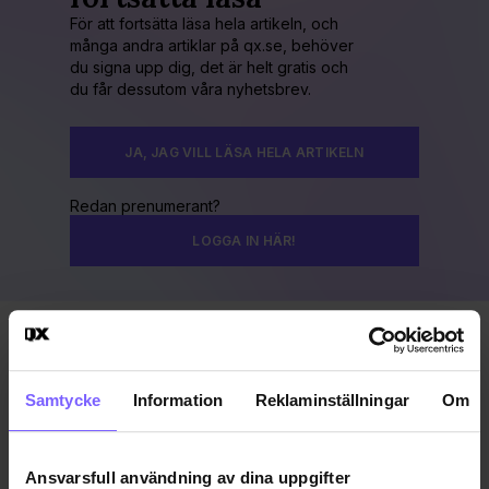
För att fortsätta läsa hela artikeln, och
många andra artiklar på qx.se, behöver
du signa upp dig, det är helt gratis och
du får dessutom våra nyhetsbrev.
JA, JAG VILL LÄSA HELA ARTIKELN
Redan prenumerant?
LOGGA IN HÄR!
Publicerad 2016-08-07
Uppdaterad 2016-12-28
Samtycke
Information
Reklaminställningar
Om
BEEBAR
MALMÖ
MALMÖ PRIDE
Ansvarsfull användning av dina uppgifter