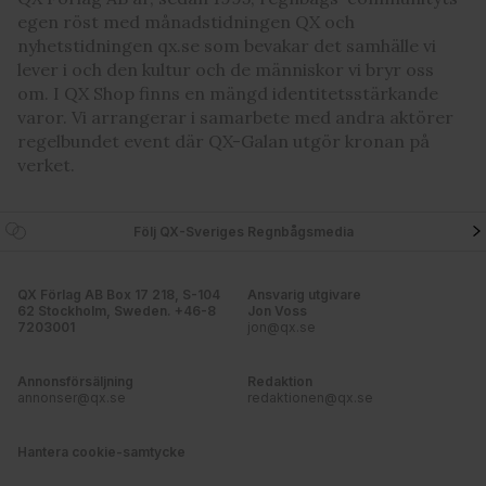
egen röst med månadstidningen QX och
nyhetstidningen qx.se som bevakar det samhälle vi
lever i och den kultur och de människor vi bryr oss
om. I QX Shop finns en mängd identitetsstärkande
varor. Vi arrangerar i samarbete med andra aktörer
regelbundet event där QX-Galan utgör kronan på
verket.
Följ QX-Sveriges Regnbågsmedia
QX Förlag AB Box 17 218, S-104
Ansvarig utgivare
62 Stockholm, Sweden. +46-8
Jon Voss
7203001
jon@qx.se
Annonsförsäljning
Redaktion
annonser@qx.se
redaktionen@qx.se
Hantera cookie-samtycke