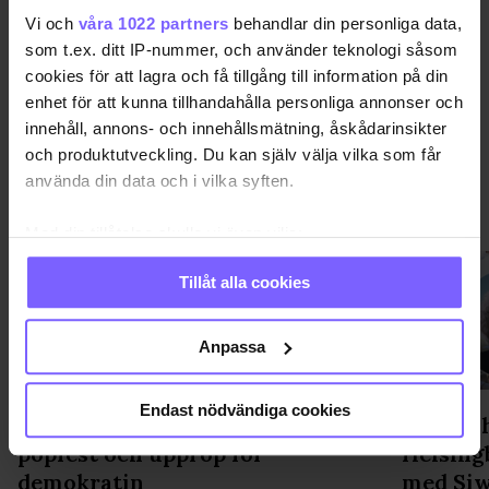
DELA DEN HÄR ARTIKELN
Vi och
våra 1022 partners
behandlar din personliga data,
som t.ex. ditt IP-nummer, och använder teknologi såsom
cookies för att lagra och få tillgång till information på din
enhet för att kunna tillhandahålla personliga annonser och
innehåll, annons- och innehållsmätning, åskådarinsikter
och produktutveckling. Du kan själv välja vilka som får
använda din data och i vilka syften.
PRIDE
VISA MER PRIDE
Med din tillåtelse skulle vi även vilja:
Samla in information om din geografiska plats
Tillåt alla cookies
som kan ha en noggrannhet på upp till flera meter
Identifiera din enhet genom att aktivt skanna den
för specifika kännetecken (fingeravtryck)
Anpassa
Ta reda på mer om hur dina personliga uppgifter
behandlas och ställ in dina preferenser i
detaljsektionen
.
Endast nödvändiga cookies
WorldPride avslutas med parad,
"Möter 
Du kan ändra eller dra tillbaka ditt samtycke när som
popfest och upprop för
Helsing
helst från cookie-förklaringen.
demokratin
med Siw