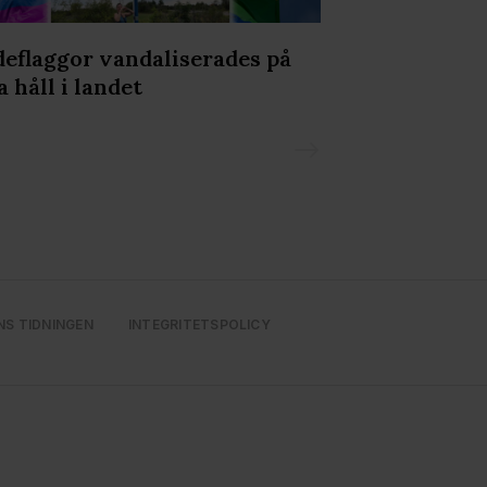
 deras tjänster. Du
deflaggor vandaliserades på
Olav Holtens 
a håll i landet
Prideparaden
NS TIDNINGEN
INTEGRITETSPOLICY