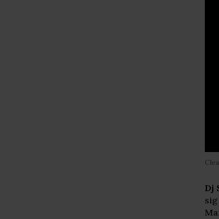
Clea
Dj 
sig
Ma