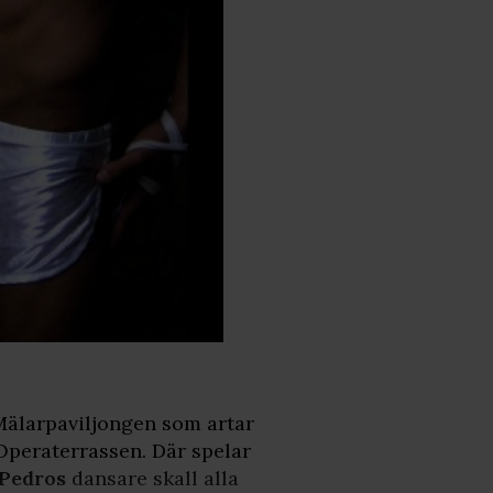
Mälarpaviljongen som artar
å Operaterrassen. Där spelar
 Pedros
dansare skall alla