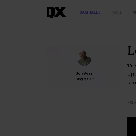
SAMHÄLLE
NÖJE
S
L
Tre
upp
Jon Voss
jon@qx.se
kri
PRID