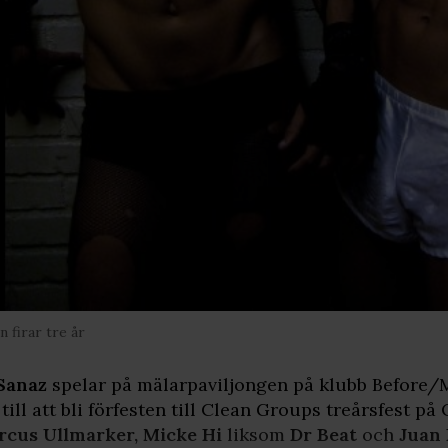
n firar tre år
Sanaz
spelar på mälarpaviljongen på klubb Before/
 till att bli förfesten till Clean Groups treårsfest p
rcus Ullmarker, Micke Hi
liksom
Dr Beat
och
Juan