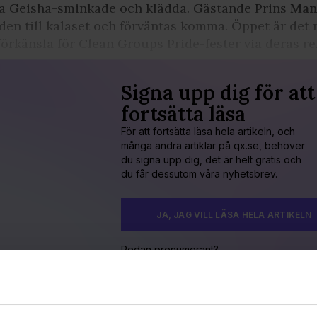
a Geisha-sminkade och klädda. Gästande Prins
Man
den till kalaset och förväntas komma. Öppet är det 
förkänsla för Clean Groups Pride-fester via deras re
Signa upp dig för att
fortsätta läsa
För att fortsätta läsa hela artikeln, och
många andra artiklar på qx.se, behöver
du signa upp dig, det är helt gratis och
du får dessutom våra nyhetsbrev.
JA, JAG VILL LÄSA HELA ARTIKELN
Redan prenumerant?
LOGGA IN HÄR!