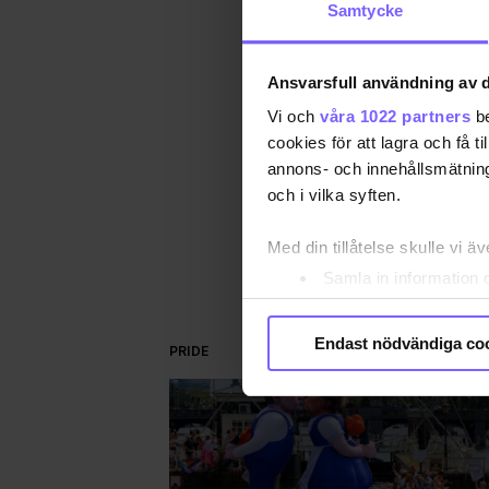
Samtycke
Publ
Uppd
Ansvarsfull användning av d
Vi och
våra 1022 partners
be
ST
cookies för att lagra och få t
annons- och innehållsmätning
DEL
och i vilka syften.
Med din tillåtelse skulle vi äve
Samla in information 
Identifiera din enhet 
Ta reda på mer om hur dina pe
Endast nödvändiga co
PRIDE
eller dra tillbaka ditt samtyc
Vi använder enhetsidentifierar
sociala medier och analysera 
till de sociala medier och a