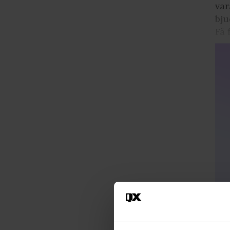
var
bju
Få 