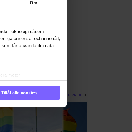
Om
änder teknologi såsom
rsonliga annonser och innehåll,
a som får använda din data
lera meter
ryck)
ljsektionen
. Du kan ändra
Tillåt alla cookies
VISA MER PRIDE
andahålla funktioner för
n information från din enhet
 tur kombinera informationen