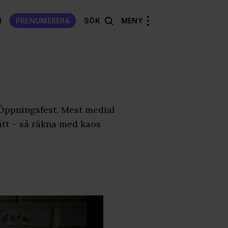
N
PRENUMERERA
SÖK
MENY
 Öppningsfest. Mest medial
t – så räkna med kaos