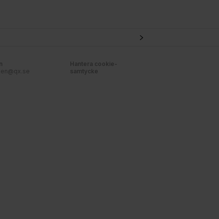
n
Hantera cookie-
nen@qx.se
samtycke