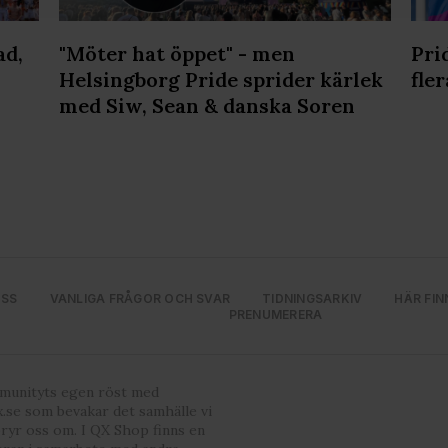
har tillhandahållit eller som de har samlat in när du har använt
ortsatt användande av vår webbplats.
ad,
"Möter hat öppet" - men
Pri
Helsingborg Pride sprider kärlek
fler
med Siw, Sean & danska Soren
OSS
VANLIGA FRÅGOR OCH SVAR
TIDNINGSARKIV
HÄR FIN
PRENUMERERA
mmunityts egen röst med
.se som bevakar det samhälle vi
bryr oss om. I QX Shop finns en