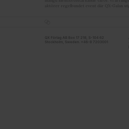
mängd identitetsstärkande varor. Vi arrang
aktörer regelbundet event där QX-Galan ut
QX Förlag AB Box 17 218, S-104 62
Stockholm, Sweden. +46-8 7203001