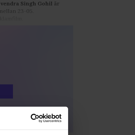
vendra Singh Gohil
är
mellan 23-05.
klamfilm.