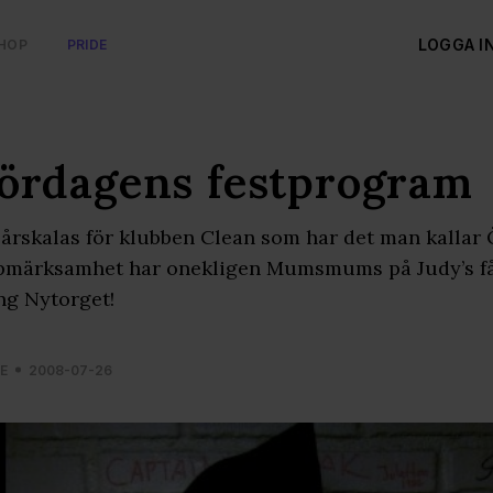
LOGGA I
HOP
PRIDE
ördagens festprogram
årskalas för klubben Clean som har det man kallar
märksamhet har onekligen Mumsmums på Judy’s fåt
ng Nytorget!
E
2008-07-26