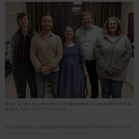
Delar av den nya styrelsen. Ordföranden Göran Sellin två från
höger.
Foto: EKHO Norrland
Den kristna regnbågsrörelsen EKHO har bildat en ny
lokalavdelning som täcker Norrland
.