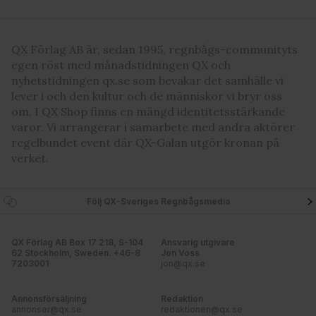
QX Förlag AB är, sedan 1995, regnbågs-communityts
egen röst med månadstidningen QX och
nyhetstidningen qx.se som bevakar det samhälle vi
lever i och den kultur och de människor vi bryr oss
om. I QX Shop finns en mängd identitetsstärkande
varor. Vi arrangerar i samarbete med andra aktörer
regelbundet event där QX-Galan utgör kronan på
verket.
Följ QX-Sveriges Regnbågsmedia
QX Förlag AB Box 17 218, S-104
Ansvarig utgivare
62 Stockholm, Sweden. +46-8
Jon Voss
7203001
jon@qx.se
Annonsförsäljning
Redaktion
annonser@qx.se
redaktionen@qx.se