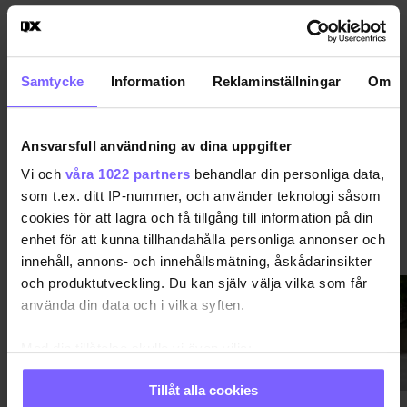
EKHO
KRISTENDOM
NORRLAND
RELIGION
DELA DEN HÄR ARTIKELN
Samtycke
Information
Reklaminställningar
Om
Ansvarsfull användning av dina uppgifter
Vi och
våra 1022 partners
behandlar din personliga data,
som t.ex. ditt IP-nummer, och använder teknologi såsom
cookies för att lagra och få tillgång till information på din
enhet för att kunna tillhandahålla personliga annonser och
SVERIGE
VISA MER SVERIGE
innehåll, annons- och innehållsmätning, åskådarinsikter
och produktutveckling. Du kan själv välja vilka som får
använda din data och i vilka syften.
Med din tillåtelse skulle vi även vilja:
Samla in information om din geografiska plats
Tillåt alla cookies
som kan ha en noggrannhet på upp till flera meter