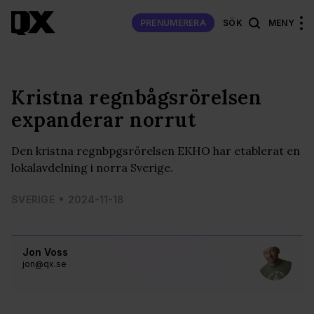
PRENUMERERA
SÖK
MENY
Kristna regnbågsrörelsen
expanderar norrut
Den kristna regnbpgsrörelsen EKHO har etablerat en
lokalavdelning i norra Sverige.
SVERIGE
2024-11-18
Jon Voss
jon@qx.se