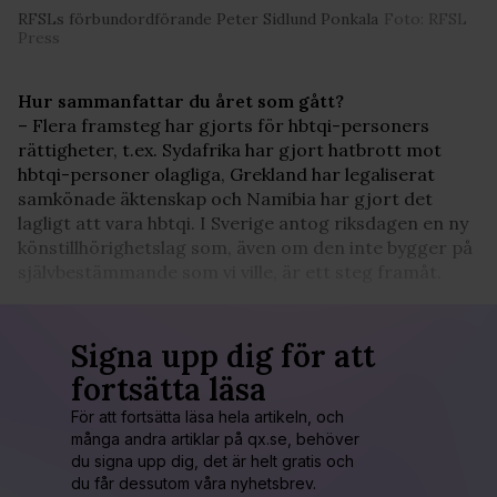
RFSLs förbundordförande Peter Sidlund Ponkala
Foto: RFSL
Press
Hur sammanfattar du året som gått?
– Flera framsteg har gjorts för hbtqi-personers
rättigheter, t.ex. Sydafrika har gjort hatbrott mot
hbtqi-personer olagliga, Grekland har legaliserat
samkönade äktenskap och Namibia har gjort det
lagligt att vara hbtqi. I Sverige antog riksdagen en ny
könstillhörighetslag som, även om den inte bygger på
självbestämmande som vi ville, är ett steg framåt.
Signa upp dig för att
fortsätta läsa
För att fortsätta läsa hela artikeln, och
många andra artiklar på qx.se, behöver
du signa upp dig, det är helt gratis och
du får dessutom våra nyhetsbrev.