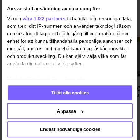
Ansvarsfull användning av dina uppgifter
Vi och
våra 1022 partners
behandlar din personliga data,
SVERIGE
VISA MER SVERIGE
som t.ex. ditt IP-nummer, och använder teknologi såsom
cookies för att lagra och få tillgång till information på din
enhet för att kunna tillhandahålla personliga annonser och
innehåll, annons- och innehållsmätning, åskådarinsikter
och produktutveckling. Du kan själv välja vilka som får
använda din data och i vilka syften.
Med din tillåtelse skulle vi även vilja:
S går till val på samordning mot
Regnbåg
Samla in information om din geografiska plats
Tillåt alla cookies
hatbrott och hbtqi-museum
litterat
som kan ha en noggrannhet på upp till flera meter
Identifiera din enhet genom att aktivt skanna den
för specifika kännetecken (fingeravtryck)
Anpassa
Ta reda på mer om hur dina personliga uppgifter
behandlas och ställ in dina preferenser i
detaljsektionen
.
Endast nödvändiga cookies
Du kan ändra eller dra tillbaka ditt samtycke när som