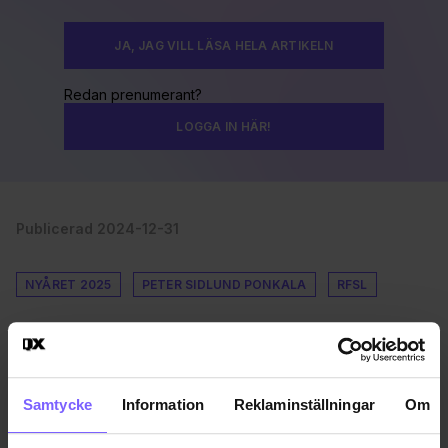
JA, JAG VILL LÄSA HELA ARTIKELN
Redan prenumerant?
LOGGA IN HÄR!
Publicerad 2024-12-31
NYÅRET 2025
PETER SIDLUND PONKALA
RFSL
DELA DEN HÄR ARTIKELN
Samtycke
Information
Reklaminställningar
Om