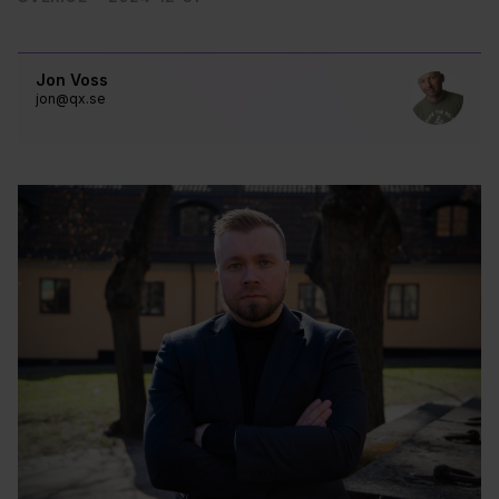
Jon Voss
jon@qx.se