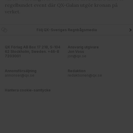
regelbundet event där QX-Galan utgör kronan på
verket.
Följ QX-Sveriges Regnbågsmedia
QX Förlag AB Box 17 218, S-104
Ansvarig utgivare
62 Stockholm, Sweden. +46-8
Jon Voss
7203001
jon@qx.se
Annonsförsäljning
Redaktion
annonser@qx.se
redaktionen@qx.se
Hantera cookie-samtycke