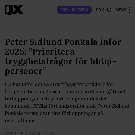
PRENUMERERA
SÖK
MENY
Peter Sidlund Ponkala inför
2025: ”Prioritera
trygghetsfrågor för hbtqi-
personer”
QX har inför det ya året frågat företrädare för
hbtqi+politiska organisationer om året som gått och
förhoppningar och prioriteringar under det
kommande. RFSLs förbundsordförande Peter Sidlund
Ponkala formulerar sina förhoppningar på
nyårsaftinen.
SVERIGE
2024-12-31