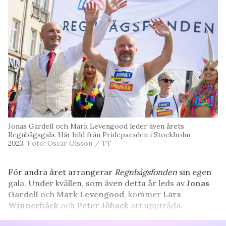
Jonas Gardell och Mark Levengood leder även årets
Regnbågsgala. Här bild från Prideparaden i Stockholm
2023.
Foto: Oscar Olsson / TT
För andra året arrangerar
Regnbågsfonden
sin egen
gala. Under kvällen, som även detta år leds av
Jonas
Gardell
och
Mark Levengood
, kommer
Lars
Winnerbäck
och
Peter Jöback
att uppträda.