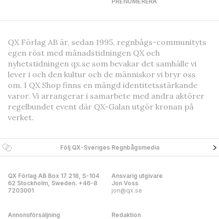
PRENUMERERA
QX Förlag AB är, sedan 1995, regnbågs-communityts
egen röst med månadstidningen QX och
nyhetstidningen qx.se som bevakar det samhälle vi
lever i och den kultur och de människor vi bryr oss
om. I QX Shop finns en mängd identitetsstärkande
varor. Vi arrangerar i samarbete med andra aktörer
regelbundet event där QX-Galan utgör kronan på
verket.
Följ QX-Sveriges Regnbågsmedia
QX Förlag AB Box 17 218, S-104
Ansvarig utgivare
62 Stockholm, Sweden. +46-8
Jon Voss
7203001
jon@qx.se
Annonsförsäljning
Redaktion