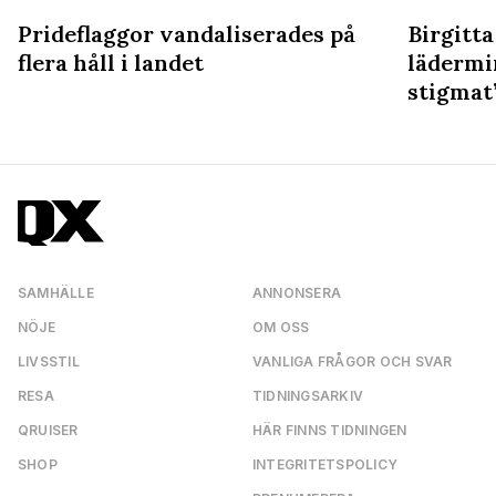
Prideflaggor vandaliserades på
Birgitta
flera håll i landet
lädermi
stigmat
SAMHÄLLE
ANNONSERA
NÖJE
OM OSS
LIVSSTIL
VANLIGA FRÅGOR OCH SVAR
RESA
TIDNINGSARKIV
QRUISER
HÄR FINNS TIDNINGEN
SHOP
INTEGRITETSPOLICY