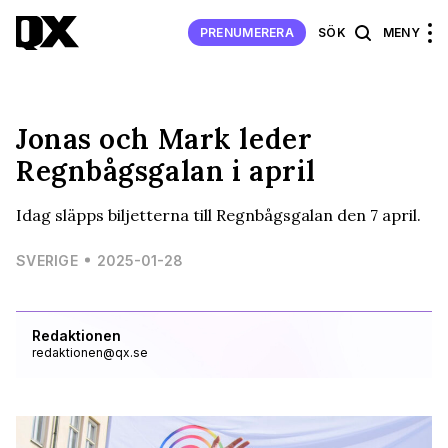
PRENUMERERA
SÖK
MENY
Jonas och Mark leder
Regnbågsgalan i april
Idag släpps biljetterna till Regnbågsgalan den 7 april.
SVERIGE
2025-01-28
Redaktionen
redaktionen@qx.se