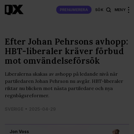
PRENUMERERA
SÖK
MENY
Efter Johan Pehrsons avhopp:
HBT-liberaler kräver förbud
mot omvändelseförsök
Liberalerna skakas av avhopp på ledande nivå när
partiledaren Johan Pehrson nu avgår. HBT-liberaler
riktar nu blicken mot nästa partiledare och nya
regnbågsreformer.
SVERIGE
2025-04-29
Jon Voss