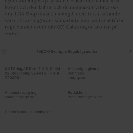
nyhetstidningen qx.se som bevakar det samhälle vi
våra cookies vid fortsatt användande av vår webbplats.
lever i och den kultur och de människor vi bryr oss
om. I QX Shop finns en mängd identitetsstärkande
varor. Vi arrangerar i samarbete med andra aktörer
regelbundet event där QX-Galan utgör kronan på
verket.
Följ QX-Sveriges Regnbågsmedia
QX Förlag AB Box 17 218, S-104
Ansvarig utgivare
62 Stockholm, Sweden. +46-8
Jon Voss
7203001
jon@qx.se
Annonsförsäljning
Redaktion
annonser@qx.se
redaktionen@qx.se
Hantera cookie-samtycke