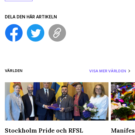
DELA DEN HÄR ARTIKELN
VÄRLDEN
VISA MER VÄRLDEN
Stockholm Pride och RFSL
Manifes