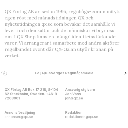
QX Förlag AB är, sedan 1995, regnbågs-communityts
egen röst med månadstidningen QX och
nyhetstidningen qx.se som bevakar det samhälle vi
lever i och den kultur och de människor vi bryr oss
om. I QX Shop finns en mängd identitetsstärkande
varor. Vi arrangerar i samarbete med andra aktörer
regelbundet event där QX-Galan utgör kronan på
verket.
Följ QX-Sveriges Regnbågsmedia
QX Förlag AB Box 17 218, S-104
Ansvarig utgivare
62 Stockholm, Sweden. +46-8
Jon Voss
7203001
jon@qx.se
Annonsförsäljning
Redaktion
annonser@qx.se
redaktionen@qx.se