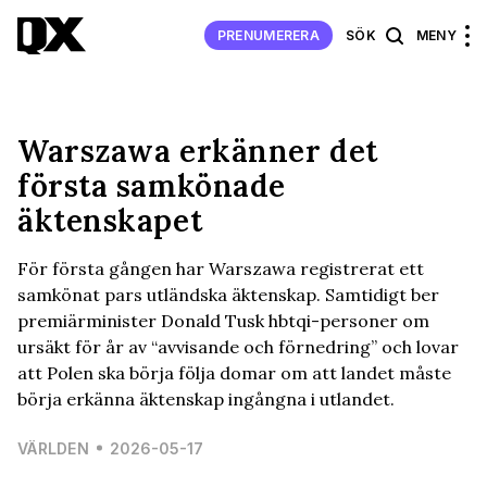
PRENUMERERA
SÖK
MENY
Warszawa erkänner det
första samkönade
äktenskapet
För första gången har Warszawa registrerat ett
samkönat pars utländska äktenskap. Samtidigt ber
premiärminister Donald Tusk hbtqi-personer om
ursäkt för år av “avvisande och förnedring” och lovar
att Polen ska börja följa domar om att landet måste
börja erkänna äktenskap ingångna i utlandet.
VÄRLDEN
2026-05-17