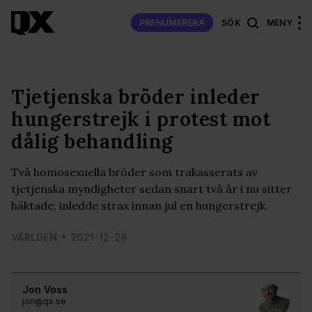
PRENUMERERA
SÖK
MENY
Tjetjenska bröder inleder
hungerstrejk i protest mot
dålig behandling
Två homosexuella bröder som trakasserats av
tjetjenska myndigheter sedan snart två år i nu sitter
häktade, inledde strax innan jul en hungerstrejk.
VÄRLDEN
2021-12-28
Jon Voss
jon@qx.se