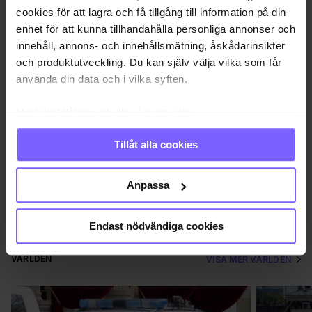
cookies för att lagra och få tillgång till information på din
Foto: Nito
enhet för att kunna tillhandahålla personliga annonser och
innehåll, annons- och innehållsmätning, åskådarinsikter
Publicerad 2021-12-27
och produktutveckling. Du kan själv välja vilka som får
använda din data och i vilka syften.
SCHWEIZ
TRANS
Med din tillåtelse skulle vi även vilja:
Samla in information om din geografiska plats
DELA DEN HÄR ARTIKELN
Tillåt alla cookies
som kan ha en noggrannhet på upp till flera meter
Identifiera din enhet genom att aktivt skanna den
för specifika kännetecken (fingeravtryck)
Anpassa
Ta reda på mer om hur dina personliga uppgifter
behandlas och ställ in dina preferenser i
detaljsektionen
.
Endast nödvändiga cookies
Du kan ändra eller dra tillbaka ditt samtycke när som
helst från cookie-förklaringen.
VÄRLDEN
VISA MER VÄRLDEN
Vi använder enhetsidentifierare för att anpassa innehållet
och annonserna till användarna, tillhandahålla funktioner