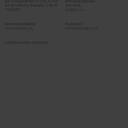
QX Förlag AB Box 17 218, S-104
Ansvarig utgivare
62 Stockholm, Sweden. +46-8
Jon Voss
7203001
jon@qx.se
Annonsförsäljning
Redaktion
annonser@qx.se
redaktionen@qx.se
Hantera cookie-samtycke