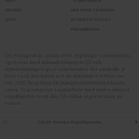
RESA
TIDNINGSARKIV
QRUISER
HÄR FINNS TIDNINGEN
SHOP
INTEGRITETSPOLICY
PRENUMERERA
QX Förlag AB är, sedan 1995, regnbågs-communityts
egen röst med månadstidningen QX och
nyhetstidningen qx.se som bevakar det samhälle vi
lever i och den kultur och de människor vi bryr oss
om. I QX Shop finns en mängd identitetsstärkande
varor. Vi arrangerar i samarbete med andra aktörer
regelbundet event där QX-Galan utgör kronan på
verket.
Följ QX-Sveriges Regnbågsmedia