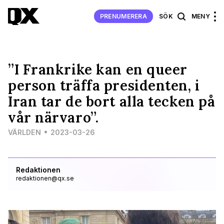
PRENUMERERA
SÖK
MENY
”I Frankrike kan en queer
person träffa presidenten, i
Iran tar de bort alla tecken på
vår närvaro”.
VÄRLDEN
2023-03-26
Redaktionen
redaktionen@qx.se