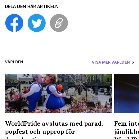
DELA DEN HÄR ARTIKELN
VÄRLDEN
VISA MER VÄRLDEN
WorldPride avslutas med parad,
Fem int
popfest och upprop för
jämlikh