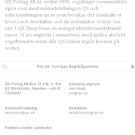
QX Förlag AB är, sedan 1995, regnbågs-communityts
egen röst med månadstidningen QX och
nyhetstidningen qx.se som bevakar det samhälle vi
lever i och den kultur och de människor vi bryr oss
om. I QX Shop finns en mängd identitetsstärkande
varor. Vi arrangerar i samarbete med andra aktörer
regelbundet event där QX-Galan utgör kronan på
verket.
Följ QX-Sveriges Regnbågsmedia
QX Förlag AB Box 17 218, S-104
Ansvarig utgivare
62 Stockholm, Sweden. +46-8
Jon Voss
7203001
jon@qx.se
Annonsförsäljning
Redaktion
annonser@qx.se
redaktionen@qx.se
Hantera cookie-samtycke