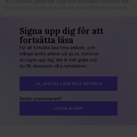
Al Contrario
, (ungefär Upp och nervända världen) där
han gick till angrepp på bland annat hbtqi+personer.
Signa upp dig för att
fortsätta läsa
För att fortsätta läsa hela artikeln, och
många andra artiklar på qx.se, behöver
du signa upp dig, det är helt gratis och
du får dessutom våra nyhetsbrev.
JA, JAG VILL LÄSA HELA ARTIKELN
Redan prenumerant?
LOGGA IN HÄR!