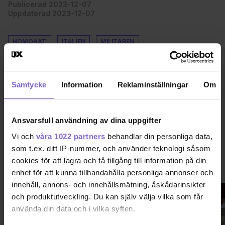
Publicerad 2023-12-07
Uppdaterad 2023-12-07
HOMOHAT
ITALIEN
MILITÄREN
DELA DEN HÄR ARTIKELN
Samtycke
Information
Reklaminställningar
Om
Ansvarsfull användning av dina uppgifter
Vi och
våra 1022 partners
behandlar din personliga data,
som t.ex. ditt IP-nummer, och använder teknologi såsom
cookies för att lagra och få tillgång till information på din
VÄRLDEN
VISA MER VÄRLDEN
enhet för att kunna tillhandahålla personliga annonser och
innehåll, annons- och innehållsmätning, åskådarinsikter
och produktutveckling. Du kan själv välja vilka som får
använda din data och i vilka syften.