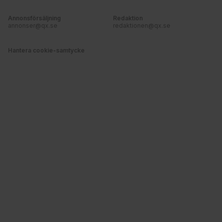
Annonsförsäljning
Redaktion
annonser@qx.se
redaktionen@qx.se
Hantera cookie-samtycke