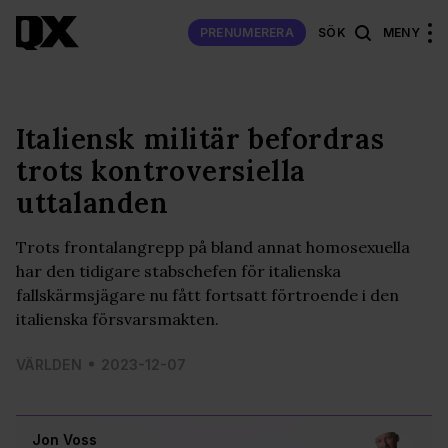
PRENUMERERA
SÖK
MENY
Italiensk militär befordras
trots kontroversiella
uttalanden
Trots frontalangrepp på bland annat homosexuella
har den tidigare stabschefen för italienska
fallskärmsjägare nu fått fortsatt förtroende i den
italienska försvarsmakten.
VÄRLDEN
2023-12-07
Jon Voss