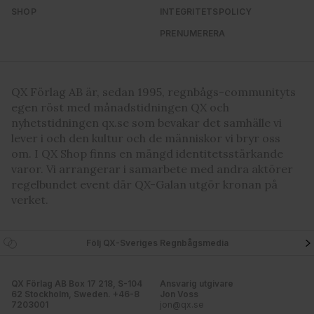
samlat in när du har använt deras tjänster. Du godkänner
SHOP
INTEGRITETSPOLICY
våra cookies vid fortsatt användande av vår webbplats.
PRENUMERERA
QX Förlag AB är, sedan 1995, regnbågs-communityts
egen röst med månadstidningen QX och
nyhetstidningen qx.se som bevakar det samhälle vi
lever i och den kultur och de människor vi bryr oss
om. I QX Shop finns en mängd identitetsstärkande
varor. Vi arrangerar i samarbete med andra aktörer
regelbundet event där QX-Galan utgör kronan på
verket.
Följ QX-Sveriges Regnbågsmedia
QX Förlag AB Box 17 218, S-104
Ansvarig utgivare
62 Stockholm, Sweden. +46-8
Jon Voss
7203001
jon@qx.se