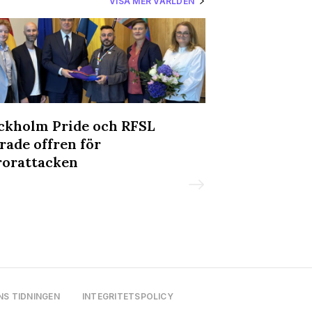
VISA MER VÄRLDEN
ckholm Pride och RFSL
Manifestatio
rade offren för
Tyskland eft
rorattacken
Berlin Pride
NS TIDNINGEN
INTEGRITETSPOLICY