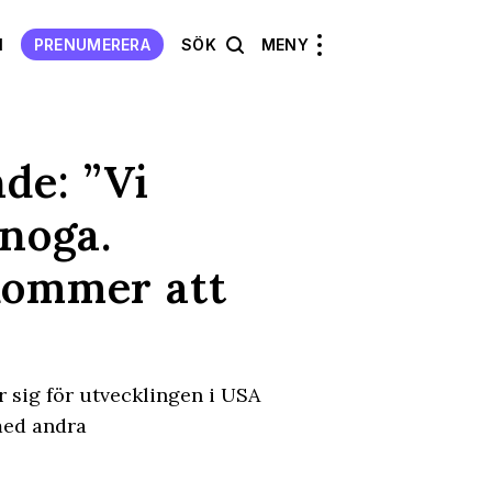
N
PRENUMERERA
SÖK
MENY
de: ”Vi
 noga.
kommer att
 sig för utvecklingen i USA
med andra