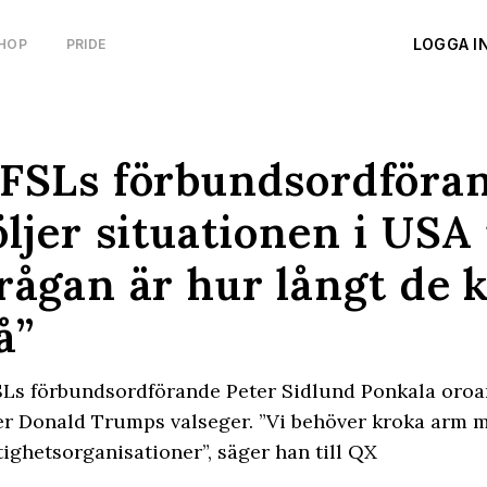
LOGGA I
HOP
PRIDE
FSLs förbundsordföran
öljer situationen i USA
rågan är hur långt de 
å”
Ls förbundsordförande Peter Sidlund Ponkala oroar
er Donald Trumps valseger. ”Vi behöver kroka arm 
tighetsorganisationer”, säger han till QX