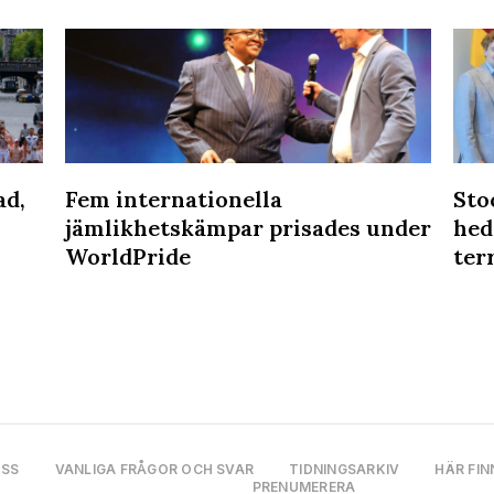
ad,
Fem internationella
Sto
jämlikhetskämpar prisades under
hed
WorldPride
ter
OSS
VANLIGA FRÅGOR OCH SVAR
TIDNINGSARKIV
HÄR FIN
PRENUMERERA