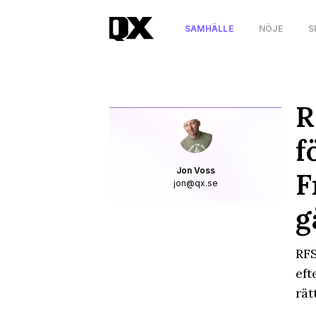
SAMHÄLLE
NÖJE
S
R
f
Jon Voss
F
jon@qx.se
g
RFS
eft
rät