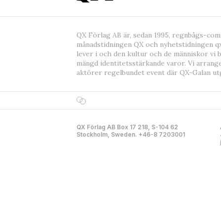
QX Förlag AB är, sedan 1995, regnbågs-co
månadstidningen QX och nyhetstidningen qx
lever i och den kultur och de människor vi 
mängd identitetsstärkande varor. Vi arrang
aktörer regelbundet event där QX-Galan ut
QX Förlag AB Box 17 218, S-104 62
Stockholm, Sweden. +46-8 7203001