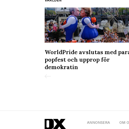
VÄRLDEN
körde in i
WorldPride avslutas med par
n Pride
popfest och upprop för
demokratin
ANNONSERA
OM 