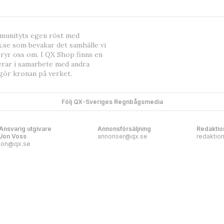
mmunityts egen röst med
.se som bevakar det samhälle vi
bryr oss om. I QX Shop finns en
erar i samarbete med andra
gör kronan på verket.
Följ QX-Sveriges Regnbågsmedia
Ansvarig utgivare
Annonsförsäljning
Redaktio
Jon Voss
annonser@qx.se
redaktio
jon@qx.se