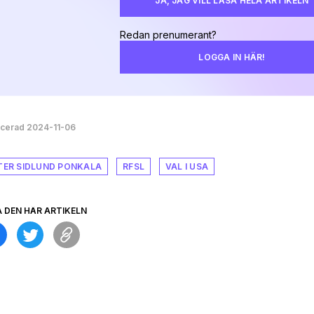
JA, JAG VILL LÄSA HELA ARTIKELN
Redan prenumerant?
LOGGA IN HÄR!
icerad 2024-11-06
TER SIDLUND PONKALA
RFSL
VAL I USA
A DEN HÄR ARTIKELN