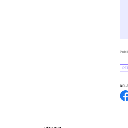
Publ
PE
DEL