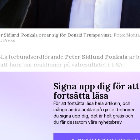
r Sidlund-Ponkala oroar sig för Donald Trumps vinst.
Foto: Monta
L Press
SLs förbundsordförande
Peter Sidlund Ponkala
är b
 att höra om reaktioner på valresultatet i USA.
Signa upp dig för att
fortsätta läsa
För att fortsätta läsa hela artikeln, och
många andra artiklar på qx.se, behöver
du signa upp dig, det är helt gratis och
du får dessutom våra nyhetsbrev.