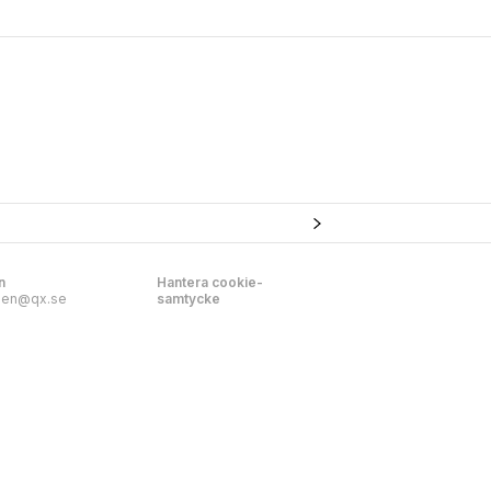
n
Hantera cookie-
nen@qx.se
samtycke