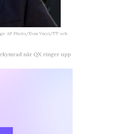
ge: AP Photo/Evan Vucci/TT och
ekymrad när QX ringer upp