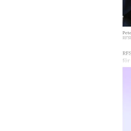
Pete
RFS
RF
för