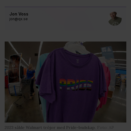
Jon Voss
jon@qx.se
2023 sålde Walmart tröjor med Pride-budskap.
Foto: AP