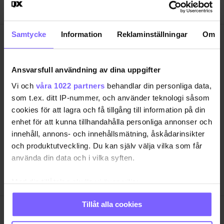
Samtycke
Information
Reklaminställningar
Om
Ansvarsfull användning av dina uppgifter
SAMHÄLLE
ANNONSERA
Vi och
våra 1022 partners
behandlar din personliga data,
som t.ex. ditt IP-nummer, och använder teknologi såsom
NÖJE
OM OSS
cookies för att lagra och få tillgång till information på din
LIVSSTIL
VANLIGA FRÅGOR OCH SVAR
enhet för att kunna tillhandahålla personliga annonser och
RESA
TIDNINGSARKIV
innehåll, annons- och innehållsmätning, åskådarinsikter
QRUISER
HÄR FINNS TIDNINGEN
och produktutveckling. Du kan själv välja vilka som får
använda din data och i vilka syften.
SHOP
INTEGRITETSPOLICY
PRENUMERERA
Med din tillåtelse skulle vi även vilja:
Samla in information om din geografiska plats
Tillåt alla cookies
som kan ha en noggrannhet på upp till flera meter
QX Förlag AB är, sedan 1995, regnbågs-communityts
Identifiera din enhet genom att aktivt skanna den