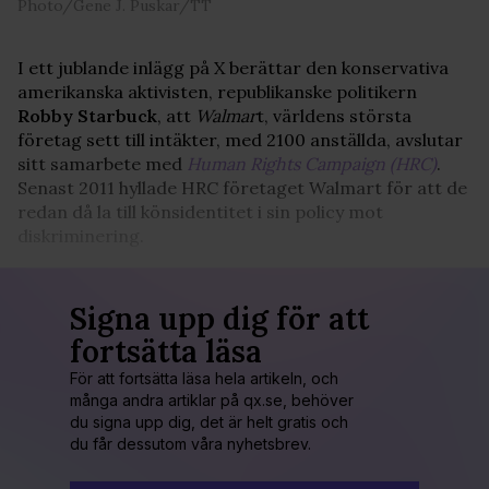
Photo/Gene J. Puskar/TT
I ett jublande inlägg på X berättar den konservativa
amerikanska aktivisten, republikanske politikern
Robby Starbuck
, att
Walmar
t, världens största
företag sett till intäkter, med 2100 anställda, avslutar
sitt samarbete med
Human Rights Campaign (HRC)
.
Senast 2011 hyllade HRC företaget Walmart för att de
redan då la till könsidentitet i sin policy mot
diskriminering.
Signa upp dig för att
fortsätta läsa
För att fortsätta läsa hela artikeln, och
många andra artiklar på qx.se, behöver
du signa upp dig, det är helt gratis och
du får dessutom våra nyhetsbrev.