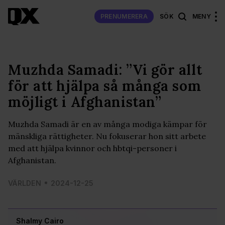
PRENUMERERA
SÖK
MENY
Muzhda Samadi: ”Vi gör allt
för att hjälpa så många som
möjligt i Afghanistan”
Muzhda Samadi är en av många modiga kämpar för
mänskliga rättigheter. Nu fokuserar hon sitt arbete
med att hjälpa kvinnor och hbtqi-personer i
Afghanistan.
VÄRLDEN
2024-12-25
Shalmy Cairo