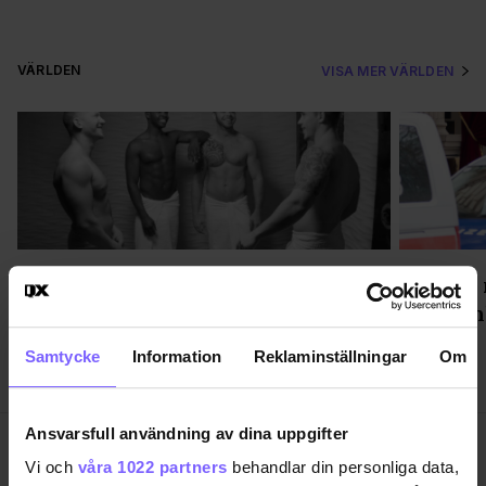
VÄRLDEN
VISA MER VÄRLDEN
Efter 40 år – politiker vill öppna
29-årig
New York för gaysaunor igen
misstän
Samtycke
Information
Reklaminställningar
Om
Ansvarsfull användning av dina uppgifter
Vi och
våra 1022 partners
behandlar din personliga data,