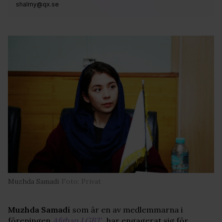
shalmy@qx.se
Muzhda Samadi
Foto: Privat
Muzhda Samadi
som är en av medlemmarna i
föreningen
Afghan LGBT
, har engagerat sig för