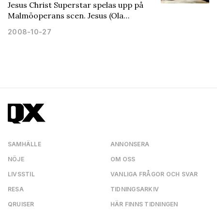
Jesus Christ Superstar spelas upp på
Malmöoperans scen. Jesus (Ola…
2008-10-27
SAMHÄLLE
ANNONSERA
NÖJE
OM OSS
LIVSSTIL
VANLIGA FRÅGOR OCH SVAR
RESA
TIDNINGSARKIV
QRUISER
HÄR FINNS TIDNINGEN