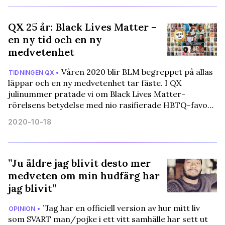
QX 25 år: Black Lives Matter –
en ny tid och en ny
medvetenhet
Våren 2020 blir BLM begreppet på allas
TIDNINGEN QX •
läppar och en ny medvetenhet tar fäste. I QX
julinummer pratade vi om Black Lives Matter-
rörelsens betydelse med nio rasifierade HBTQ-favo…
2020-10-18
”Ju äldre jag blivit desto mer
medveten om min hudfärg har
jag blivit”
”Jag har en officiell version av hur mitt liv
OPINION •
som SVART man/pojke i ett vitt samhälle har sett ut