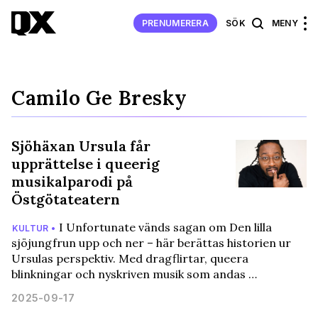
PRENUMERERA
SÖK
MENY
Camilo Ge Bresky
Sjöhäxan Ursula får
upprättelse i queerig
musikalparodi på
Östgötateatern
I Unfortunate vänds sagan om Den lilla
KULTUR •
sjöjungfrun upp och ner – här berättas historien ur
Ursulas perspektiv. Med dragflirtar, queera
blinkningar och nyskriven musik som andas …
2025-09-17