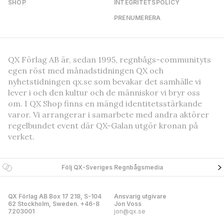
SHOP
INTEGRITETSPOLICY
PRENUMERERA
QX Förlag AB är, sedan 1995, regnbågs-communityts
egen röst med månadstidningen QX och
nyhetstidningen qx.se som bevakar det samhälle vi
lever i och den kultur och de människor vi bryr oss
om. I QX Shop finns en mängd identitetsstärkande
varor. Vi arrangerar i samarbete med andra aktörer
regelbundet event där QX-Galan utgör kronan på
verket.
Följ QX-Sveriges Regnbågsmedia
QX Förlag AB Box 17 218, S-104
Ansvarig utgivare
62 Stockholm, Sweden. +46-8
Jon Voss
7203001
jon@qx.se