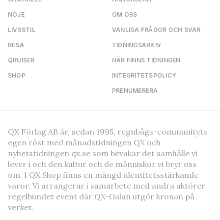
NÖJE
OM OSS
LIVSSTIL
VANLIGA FRÅGOR OCH SVAR
RESA
TIDNINGSARKIV
QRUISER
HÄR FINNS TIDNINGEN
SHOP
INTEGRITETSPOLICY
PRENUMERERA
QX Förlag AB är, sedan 1995, regnbågs-communityts
egen röst med månadstidningen QX och
nyhetstidningen qx.se som bevakar det samhälle vi
lever i och den kultur och de människor vi bryr oss
om. I QX Shop finns en mängd identitetsstärkande
varor. Vi arrangerar i samarbete med andra aktörer
regelbundet event där QX-Galan utgör kronan på
verket.