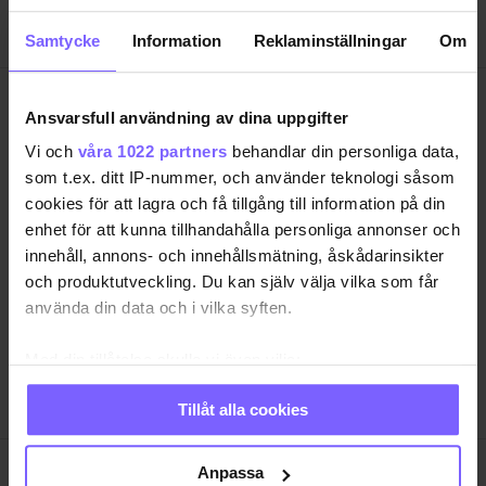
Samtycke
Information
Reklaminställningar
Om
Ansvarsfull användning av dina uppgifter
Vi och
våra 1022 partners
behandlar din personliga data,
som t.ex. ditt IP-nummer, och använder teknologi såsom
SAMHÄLLE
ANNONSERA
cookies för att lagra och få tillgång till information på din
NÖJE
OM OSS
enhet för att kunna tillhandahålla personliga annonser och
innehåll, annons- och innehållsmätning, åskådarinsikter
LIVSSTIL
VANLIGA FRÅGOR OCH SVAR
och produktutveckling. Du kan själv välja vilka som får
RESA
TIDNINGSARKIV
använda din data och i vilka syften.
QRUISER
HÄR FINNS TIDNINGEN
Med din tillåtelse skulle vi även vilja:
SHOP
INTEGRITETSPOLICY
Samla in information om din geografiska plats
PRENUMERERA
Tillåt alla cookies
som kan ha en noggrannhet på upp till flera meter
Identifiera din enhet genom att aktivt skanna den
för specifika kännetecken (fingeravtryck)
Anpassa