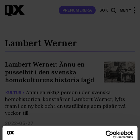
PRENUMERERA
SÖK
MENY
Lambert Werner
Lambert Werner: Ännu en
pusselbit i den svenska
homokulturens historia lagd
Ännu en viktig person i den svenska
KULTUR •
homohistorien, konstnären Lambert Werner, lyfts
fram i en ny bok och i en utställning som pågår två
veckor till.
2022-05-27