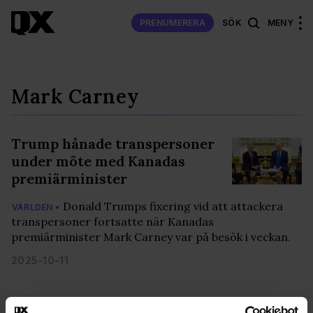
PRENUMERERA
SÖK
MENY
Mark Carney
Trump hånade transpersoner
under möte med Kanadas
premiärminister
Donald Trumps fixering vid att attackera
VÄRLDEN •
transpersoner fortsatte när Kanadas
premiärminister Mark Carney var på besök i veckan.
2025-10-11