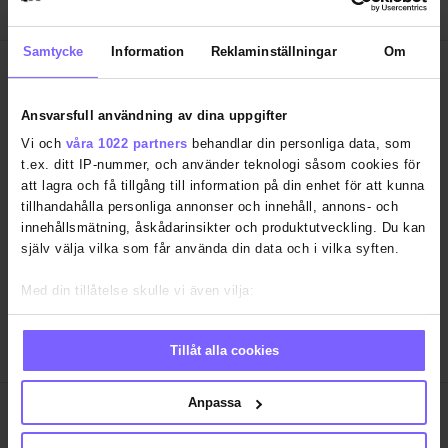
Samtycke
Information
Reklaminställningar
Om
Ansvarsfull användning av dina uppgifter
Vi och
våra 1022 partners
behandlar din personliga data, som
SAMHÄLLE
ANNONSERA
t.ex. ditt IP-nummer, och använder teknologi såsom cookies för
att lagra och få tillgång till information på din enhet för att kunna
NÖJE
OM OSS
tillhandahålla personliga annonser och innehåll, annons- och
LIVSSTIL
VANLIGA FRÅGOR OCH SVAR
innehållsmätning, åskådarinsikter och produktutveckling. Du kan
själv välja vilka som får använda din data och i vilka syften.
RESA
TIDNINGSARKIV
QRUISER
HÄR FINNS TIDNINGEN
Med din tillåtelse skulle vi även vilja:
SHOP
INTEGRITETSPOLICY
Samla in information om din geografiska plats som kan
ha en noggrannhet på upp till flera meter
PRENUMERERA
Tillåt alla cookies
Identifiera din enhet genom att aktivt skanna den för
specifika kännetecken (fingeravtryck)
Ta reda på mer om hur dina personliga uppgifter behandlas och
Anpassa
ställ in dina preferenser i
detaljsektionen
. Du kan ändra eller
QX Förlag AB är, sedan 1995, regnbågs-communityts
dra tillbaka ditt samtycke när som helst från cookie-förklaringen.