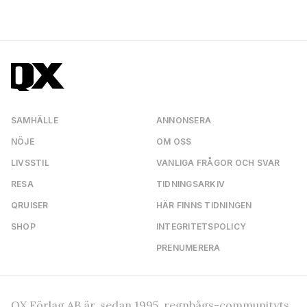
SAMHÄLLE
ANNONSERA
NÖJE
OM OSS
LIVSSTIL
VANLIGA FRÅGOR OCH SVAR
RESA
TIDNINGSARKIV
QRUISER
HÄR FINNS TIDNINGEN
SHOP
INTEGRITETSPOLICY
PRENUMERERA
QX Förlag AB är, sedan 1995, regnbågs-communityts