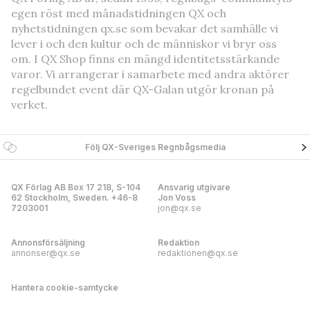
egen röst med månadstidningen QX och
nyhetstidningen qx.se som bevakar det samhälle vi
lever i och den kultur och de människor vi bryr oss
om. I QX Shop finns en mängd identitetsstärkande
varor. Vi arrangerar i samarbete med andra aktörer
regelbundet event där QX-Galan utgör kronan på
verket.
Följ QX-Sveriges Regnbågsmedia
QX Förlag AB Box 17 218, S-104
Ansvarig utgivare
62 Stockholm, Sweden. +46-8
Jon Voss
7203001
jon@qx.se
Annonsförsäljning
Redaktion
annonser@qx.se
redaktionen@qx.se
Hantera cookie-samtycke