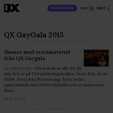
PRENUMERERA
SÖK
MENY
QX GayGala 2015
Massor med extramaterial
från QX Gaygala
Här kan du se allt det du
QX-GALAN 2026 •
inte fick se på TV4 på lördagskvällen. Årets Bok, Årets
Klubb, Årets Bar/Restaurang, Årets Artist,
uppträdande med Helen Sjöholm och en massa mer
Sisse…
2015-02-14