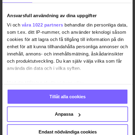
Frida dök upp som årets Homo, bi, trans…
2015-02-10
Ansvarsfull användning av dina uppgifter
Vi och
våra 1022 partners
behandlar din personliga data,
som t.ex. ditt IP-nummer, och använder teknologi såsom
Allt från QX-galan – minut för
cookies för att lagra och få tillgång till information på din
minut
enhet för att kunna tillhandahålla personliga annonser och
innehåll, annons- och innehållsmätning, åskådarinsikter
Glitter, glamour, skratt
QX-GALAN 2026 •
och tårar nu är det äntligen dags för årets höjdpunkt
och produktutveckling. Du kan själv välja vilka som får
QX-galan. Vem blir årets homo? Vilket var årets
använda din data och i vilka syften.
Gayställe? Och vad kommer chocka oss i år? Följ Je…
Med din tillåtelse skulle vi även vilja:
2015-02-09
Samla in information om din geografiska plats
Tillåt alla cookies
som kan ha en noggrannhet på upp till flera meter
Identifiera din enhet genom att aktivt skanna den
för specifika kännetecken (fingeravtryck)
Anpassa
Ta reda på mer om hur dina personliga uppgifter
behandlas och ställ in dina preferenser i
detaljsektionen
.
Endast nödvändiga cookies