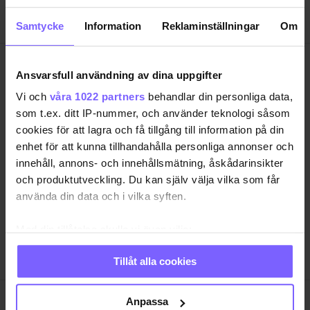
Samtycke
Information
Reklaminställningar
Om
Ansvarsfull användning av dina uppgifter
Vi och
våra 1022 partners
behandlar din personliga data,
som t.ex. ditt IP-nummer, och använder teknologi såsom
SAMHÄLLE
ANNONSERA
cookies för att lagra och få tillgång till information på din
NÖJE
OM OSS
enhet för att kunna tillhandahålla personliga annonser och
innehåll, annons- och innehållsmätning, åskådarinsikter
LIVSSTIL
VANLIGA FRÅGOR OCH SVAR
och produktutveckling. Du kan själv välja vilka som får
RESA
TIDNINGSARKIV
använda din data och i vilka syften.
QRUISER
HÄR FINNS TIDNINGEN
Med din tillåtelse skulle vi även vilja:
SHOP
INTEGRITETSPOLICY
Samla in information om din geografiska plats
PRENUMERERA
Tillåt alla cookies
som kan ha en noggrannhet på upp till flera meter
Identifiera din enhet genom att aktivt skanna den
för specifika kännetecken (fingeravtryck)
Anpassa