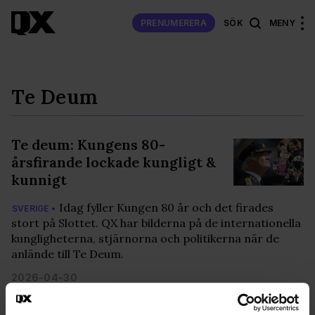
PRENUMERERA
SÖK
MENY
Te Deum
Te deum: Kungens 80-
årsfirande lockade kungligt &
kunnigt
Idag fyller Kungen 80 år och det firades
SVERIGE •
stort på Slottet. QX har bilderna på de internationella
kungligheterna, stjärnorna och politikerna när de
anlände till Te Deum.
2026-04-30