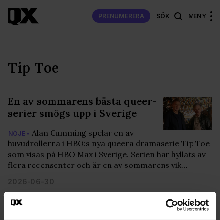
PRENUMERERA
SÖK
MENY
Tip Toe
En av sommarens bästa queer-
serier smögs upp i Sverige
Alan Cumming spelar en av
NÖJE •
huvudrollerna i HBO:s nya queera dramaserie Tip Toe
som visas på HBO Max i Sverige. Serien har hyllats av
flera recensenter och är en av sommarens vik…
2026-06-30