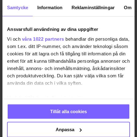
Samtycke
Information
Reklaminställningar
Om
Ansvarsfull användning av dina uppgifter
Vi och
våra 1022 partners
behandlar din personliga data,
som t.ex. ditt IP-nummer, och använder teknologi såsom
SAMHÄLLE
ANNONSERA
cookies för att lagra och få tillgång till information på din
NÖJE
OM OSS
enhet för att kunna tillhandahålla personliga annonser och
LIVSSTIL
VANLIGA FRÅGOR OCH SVAR
innehåll, annons- och innehållsmätning, åskådarinsikter
och produktutveckling. Du kan själv välja vilka som får
RESA
TIDNINGSARKIV
använda din data och i vilka syften.
QRUISER
HÄR FINNS TIDNINGEN
SHOP
INTEGRITETSPOLICY
Med din tillåtelse skulle vi även vilja:
PRENUMERERA
Samla in information om din geografiska plats
Tillåt alla cookies
som kan ha en noggrannhet på upp till flera meter
Identifiera din enhet genom att aktivt skanna den
för specifika kännetecken (fingeravtryck)
QX Förlag AB är, sedan 1995, regnbågs-communityts
Anpassa
egen röst med månadstidningen QX och
Ta reda på mer om hur dina personliga uppgifter