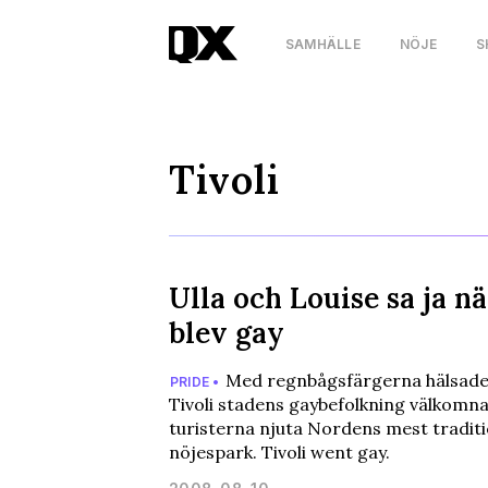
SAMHÄLLE
NÖJE
S
Tivoli
Ulla och Louise sa ja nä
blev gay
Med regnbågsfärgerna hälsade
PRIDE •
Tivoli stadens gaybefolkning välkomna
turisterna njuta Nordens mest tradit
nöjespark. Tivoli went gay.