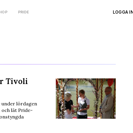
LOGGA I
HOP
PRIDE
r Tivoli
 under lördagen
 och lät Pride-
ionstyngda