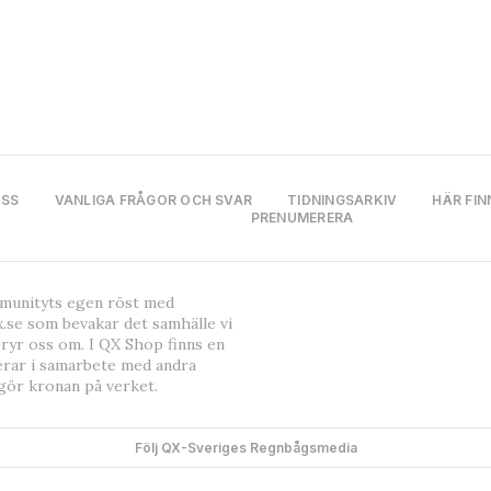
OSS
VANLIGA FRÅGOR OCH SVAR
TIDNINGSARKIV
HÄR FIN
PRENUMERERA
mmunityts egen röst med
.se som bevakar det samhälle vi
bryr oss om. I QX Shop finns en
erar i samarbete med andra
gör kronan på verket.
Följ QX-Sveriges Regnbågsmedia