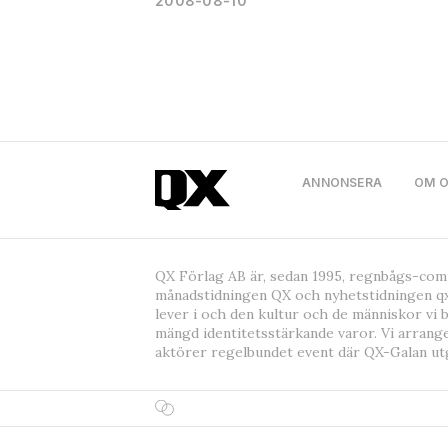
2008-08-10
ANNONSERA
OM 
QX Förlag AB är, sedan 1995, regnbågs-co
månadstidningen QX och nyhetstidningen qx
lever i och den kultur och de människor vi 
mängd identitetsstärkande varor. Vi arrang
aktörer regelbundet event där QX-Galan ut